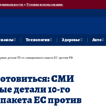
денциальности
и
Условия использования
.
нансы
Технологии
Здоровье
Авто
ервые детали 10-го санкционного пакета ЕС против РФ
готовиться: СМИ
ые детали 10-го
пакета ЕС против