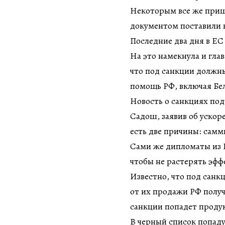
Некоторым все же пришл
документом поставили в
Последние два дня в ЕС
На это намекнула и глав
что под санкции должны
помощь РФ, включая Бе
Новость о санкциях по
Садош, заявив об ускор
есть две причины: самм
Сами же дипломаты из Е
чтобы не растерять эф
Известно, что под санк
от их продажи РФ получ
санкции попадет продук
В черный список попаду