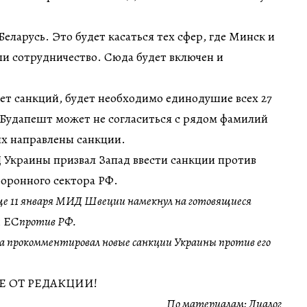
еларусь. Это будет касаться тех сфер, где Минск и
и сотрудничество. Сюда будет включен и
ет санкций, будет необходимо единодушие всех 27
 Будапешт может не согласиться с рядом фамилий
ых направлены санкции.
 Украины призвал Запад ввести санкции против
боронного сектора РФ.
ще 11 января МИД Швеции намекнул на готовящиеся
ы ЕС
против РФ.
а прокомментировал новые санкции Украины против его
 ОТ РЕДАКЦИИ!
По материалам:
Диалог