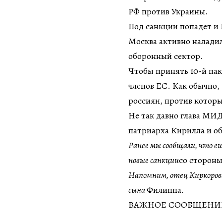
РФ против Украины.
Под санкции попадет и Б
Москва активно наладил
оборонный сектор.
Чтобы принять 10-й пак
членов ЕС. Как обычно,
россиян, против котор
Не так давно глава МИД
патриарха Кирилла и о
Ранее мы сообщали, что е
новые санкции
со сторон
Напомним, отец Киркоров
сына
Филиппа
.
ВАЖНОЕ СООБЩЕНИЕ