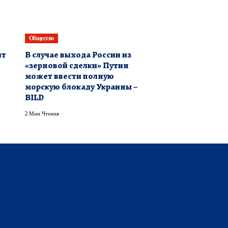
Общество
лт
В случае выхода России из
«зерновой сделки» Путин
может ввести полную
морскую блокаду Украины –
BILD
2 Мин Чтения