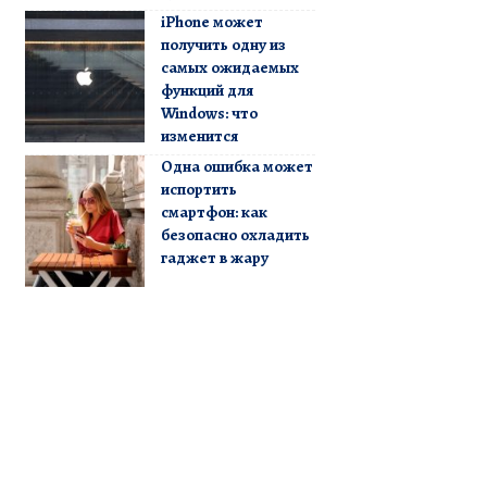
iPhone может
получить одну из
самых ожидаемых
функций для
Windows: что
изменится
Одна ошибка может
испортить
смартфон: как
безопасно охладить
гаджет в жару