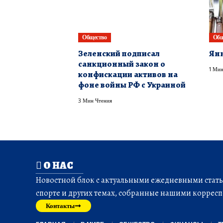
Общество
Общ
​Зеленский подписал
Ян
санкционный закон о
1 Мин
конфискации активов на
фоне войны РФ с Украиной
3 Мин Чтения
О НАС
Новостной блок с актуальными ежедневными статья
спорте и других темах, собранные нашими корресп
Контакты