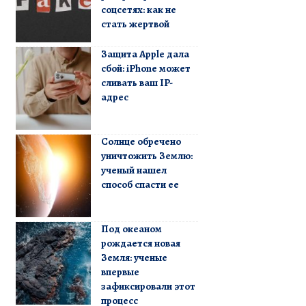
соцсетях: как не
стать жертвой
Защита Apple дала
сбой: iPhone может
сливать ваш IP-
адрес
Солнце обречено
уничтожить Землю:
ученый нашел
способ спасти ее
Под океаном
рождается новая
Земля: ученые
впервые
зафиксировали этот
процесс