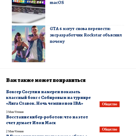
macOS
GTA 6 могут снова перенести:
эксразработчик Rockstar объяснил
почему
Вам также может понравиться
Боксер Сосулин намерен показать
классный бокс с Собировым на турнире
«Лига Ставок. Ночь чемпионов IBA»
Общество
3 Мин Чтения
Восстание кибер-роботов: что на этот
счет думает Илон Маск
Общество
2 Мин Чтения