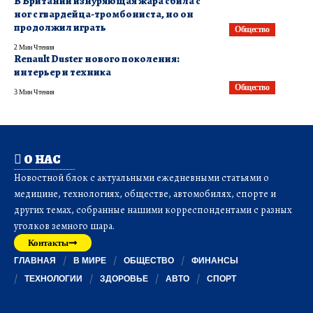
В Британии изнуряющая жара сбила с
ног с гвардейца-тромбониста, но он
продолжил играть
Общество
2 Мин Чтения
Renault Duster нового поколения:
интерьер и техника
Общество
3 Мин Чтения
О НАС
Новостной блок с актуальными ежедневными статьями о
медицине, технологиях, обществе, автомобилях, спорте и
других темах, собранные нашими корреспондентами с разных
уголков земного шара.
Контакты
ГЛАВНАЯ
В МИРЕ
ОБЩЕСТВО
ФИНАНСЫ
ТЕХНОЛОГИИ
ЗДОРОВЬЕ
АВТО
СПОРТ