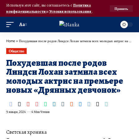
Используя этот сайт, вы соглашаетесь с
Политика
Принять
конфиденциальности
и
Условия использования
.
Аа
Home
»
Похудевшая после родов Линдси Лохан затмила всех молодых актрис на премьере новых «Дрянных девчонок»
Общество
Похудевшая после родов
Линдси Лохан затмила всех
молодых актрис на премьере
новых «Дрянных девчонок»
9 января, 2024
4 Мин Чтения
Светская хроника