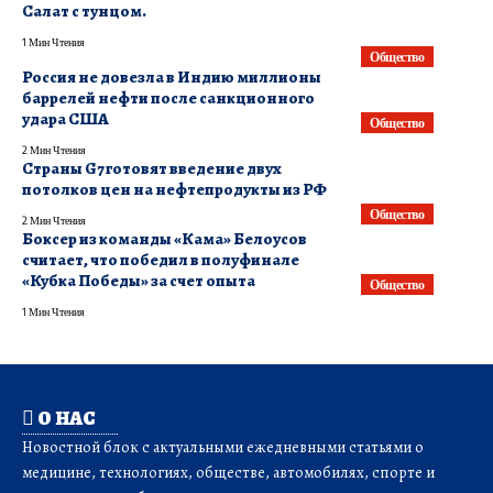
Салат с тунцом.
1 Мин Чтения
Общество
Россия не довезла в Индию миллионы
баррелей нефти после санкционного
удара США
Общество
2 Мин Чтения
Страны G7 готовят введение двух
потолков цен на нефтепродукты из РФ
Общество
2 Мин Чтения
Боксер из команды «Кама» Белоусов
считает, что победил в полуфинале
«Кубка Победы» за счет опыта
Общество
1 Мин Чтения
О НАС
Новостной блок с актуальными ежедневными статьями о
медицине, технологиях, обществе, автомобилях, спорте и