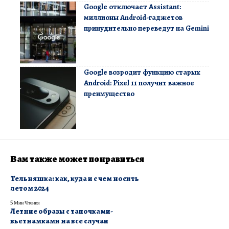
Google отключает Assistant:
миллионы Android-гаджетов
принудительно переведут на Gemini
Google возродит функцию старых
Android: Pixel 11 получит важное
преимущество
Вам также может понравиться
Тельняшка: как, куда и с чем носить
летом 2024
5 Мин Чтения
Летние образы с тапочками-
вьетнамками на все случаи