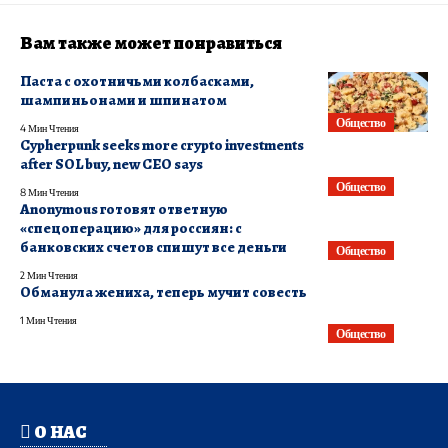
Вам также может понравиться
Паста с охотничьми колбасками,
шампиньонами и шпинатом
Общество
4 Мин Чтения
Cypherpunk seeks more crypto investments
after SOL buy, new CEO says
Общество
8 Мин Чтения
Anonymous готовят ответную
«спецоперацию» для россиян: с
банковских счетов спишут все деньги
Общество
2 Мин Чтения
Обманула жениха, теперь мучит совесть
1 Мин Чтения
Общество
О НАС