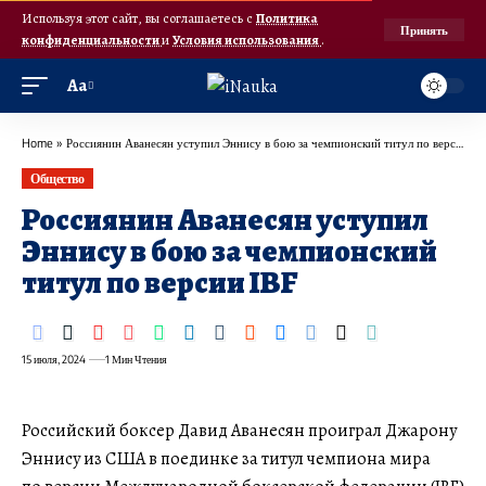
Используя этот сайт, вы соглашаетесь с
Политика
Принять
конфиденциальности
и
Условия использования
.
Аа
Home
»
Россиянин Аванесян уступил Эннису в бою за чемпионский титул по версии IBF
Общество
Россиянин Аванесян уступил
Эннису в бою за чемпионский
титул по версии IBF
15 июля, 2024
1 Мин Чтения
Российский боксер Давид Аванесян проиграл Джарону
Эннису из США в поединке за титул чемпиона мира