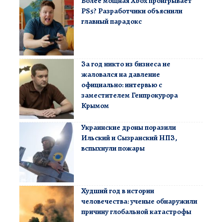
Более мощная Xbox проигрывает
PS5? Разработчики объяснили
главный парадокс
За год никто из бизнеса не
жаловался на давление
официально: интервью с
заместителем Генпрокурора
Крымом
Украинские дроны поразили
Ильский и Сызранский НПЗ,
вспыхнули пожары
Худший год в истории
человечества: ученые обнаружили
причину глобальной катастрофы