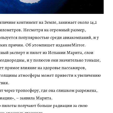
еличине континент на Земле, занимает около 14,2
илометров. Несмотря на огромный размер,
ользуется популярностью среди авиакомпаний, и у
еских причин. Об этомпишет изданиеMirror.
нный эксперт и пилот из Испании Марита, слои
еоднородны, и у полюсов они значительно тоньше,
еет прямое влияние на здоровье пассажиров,
толщины атмосферы может привести к увеличению
твия.
т через тропосферу, где она слишком разрежена,
иации», – заявила Марита.
о пилоты получают больше радиации за свою
 на атомных станциях.