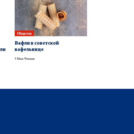
Общество
Вафли в советской
али
вафельнице
1 Мин Чтения