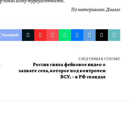
ер попал взону турбулентности.
По материалам:
Диалог
Facebook
СЛЕДУЮЩАЯ СТАТЬЯ
а
​Россия сняла фейковое видео о
захвате села, которое под контролем
ВСУ, – в РФ скандал