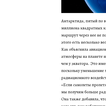
Антарктида, пятый по в
миллиона квадратных к
маршрут через нее не п
этого есть несколько в
Как объяснила авиацио
атмосферы на планете н
чем у экватора. Это им
поскольку уменьшение 
радиационного воздейс
«Если самолеты пролетя
мы получим больше рад
Она также добавила, чт
карьеру, чем работники