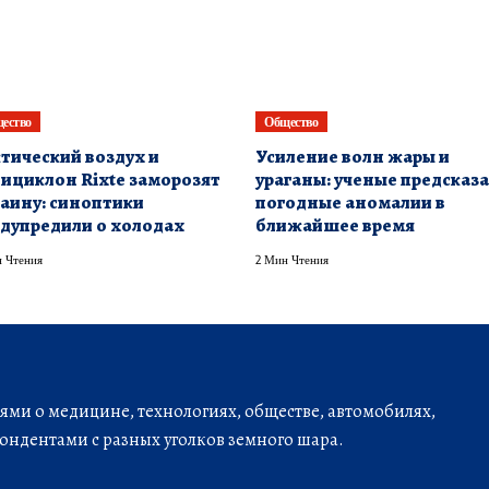
ество
Общество
тический воздух и
Усиление волн жары и
ициклон Rixte заморозят
ураганы: ученые предсказ
аину: синоптики
погодные аномалии в
дупредили о холодах
ближайшее время
 Чтения
2 Мин Чтения
ми о медицине, технологиях, обществе, автомобилях,
ондентами с разных уголков земного шара.