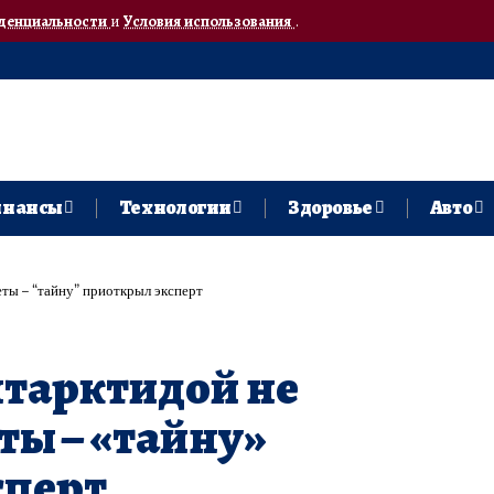
денциальности
и
Условия использования
.
нансы
Технологии
Здоровье
Авто
ты – “тайну” приоткрыл эксперт
нтарктидой не
ты – «тайну»
сперт