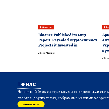
Общество
Общ
Binance Published its 2023
Арк
Report: Revealed Cryptocurrency
ант
Projects it Invested in
Укр
пре
2 Мин Чтения
2 Мин
О НАС
Новостной блок с актуальными ежедневными статья
спорте и других темах, собранные нашими корресп
Контакты