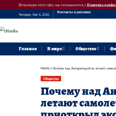
Используя этот сайт, вы соглашаетесь с
Политика конфи
Контакты и реклама
Четверг, Авг 6, 2026
Главная
В мире
Общество
Фи
Home
»
Почему над Антарктидой не летают самоле
Общество
Почему над А
летают самоле
приоткрыл эк