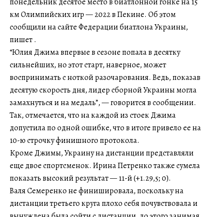
понедельник десятое место в биатлонной гонке на 15
км Олимпийских игр — 2022 в Пекине. Об этом
сообщили на сайте Федерации биатлона Украины,
пишет .
“Юлия Джима впервые в сезоне попала в десятку
сильнейших, но этот старт, наверное, может
воспринимать с ноткой разочарования. Ведь, показав
десятую скорость дня, лидер сборной Украины могла
замахнуться и на медаль”, — говорится в сообщении.
Так, отмечается, что на каждой из стоек Джима
допустила по одной ошибке, что в итоге привело ее на
10-ю строчку финишного протокола.
Кроме Джимы, Украину на дистанции представляли
еще двое спортсменок. Ирина Петренко также сумела
показать высокий результат — 11-й (+1.29,5; 0).
Валя Семеренко не финишировала, поскольку на
дистанции третьего круга плохо себя почувствовала и
вынуждена была сойти с дистанции, до этого занимая