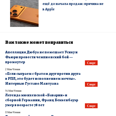
ещё до начала продаж: причина не
в Apple
Вам также может понравиться
Апелляция Дюбуа не помешает Усику и
Фьюри провести чемпионский бой —
промоутер
Спорт
2 Мин Чтения
«Если сыграем с братом друг против друга
в РПЛ, это будет исполнением мечты».
Интервью Густаво Мантуана
Спорт
14 Мин Чтения
Легенда мюнхенской «Баварии» и
сборной Германии, Франц Беккенбауэр
умер в возрасте 78 лет
Спорт
0 Мин Чтения