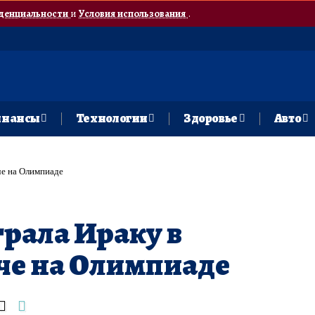
денциальности
и
Условия использования
.
нансы
Технологии
Здоровье
Авто
че на Олимпиаде
рала Ираку в
че на Олимпиаде