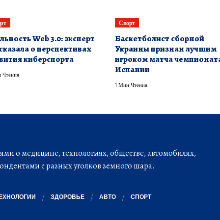
рт
Спорт
льность Web 3.0: эксперт
Баскетболист сборной
сказала о перспективах
Украины признан лучшим
вития киберспорта
игроком матча чемпионат
Испании
 Чтения
1 Мин Чтения
ми о медицине, технологиях, обществе, автомобилях,
ондентами с разных уголков земного шара.
ЕХНОЛОГИИ
ЗДОРОВЬЕ
АВТО
СПОРТ