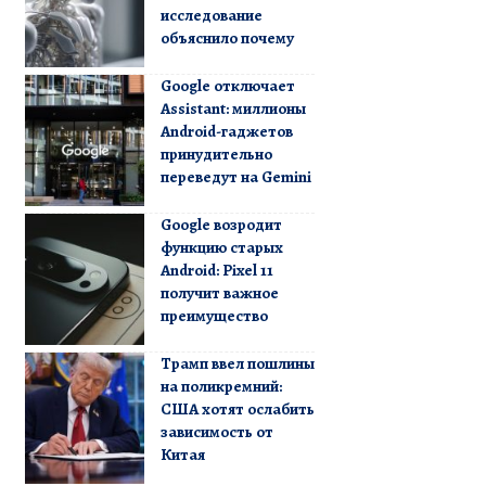
исследование
объяснило почему
Google отключает
Assistant: миллионы
Android-гаджетов
принудительно
переведут на Gemini
Google возродит
функцию старых
Android: Pixel 11
получит важное
преимущество
Трамп ввел пошлины
на поликремний:
США хотят ослабить
зависимость от
Китая