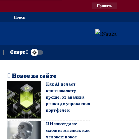
Принять
Поиск
Спорт
Новое на сайте
Как AI делает
криптовалюту
проще: от анализа
рынка до управления
портфелем
ИИ никогда не
сможет мыслить как
человек: новое