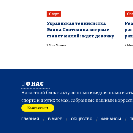
Спорт
Спо
Украинская теннисистка
Реа
Элина Свитолина впервые
рас
станет мамой: ждет девочку
раз
1 Мин Чтения
2 Мин
О НАС
Новостной блок с актуальными ежедневными статья
спорте и других темах, собранные нашими корресп
Контакты
ГЛАВНАЯ
В МИРЕ
ОБЩЕСТВО
ФИНАНСЫ
Т