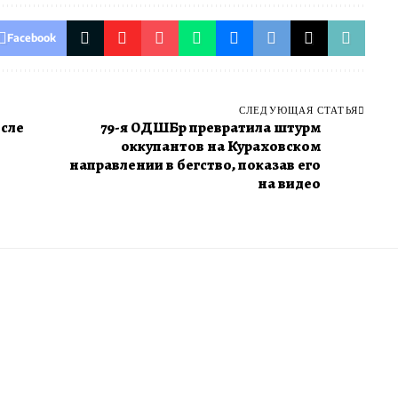
Facebook
СЛЕДУЮЩАЯ СТАТЬЯ
осле
79-я ОДШБр превратила штурм
оккупантов на Кураховском
направлении в бегство, показав его
на видео