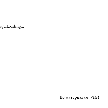
ng…Loading…
По материалам:
УНН