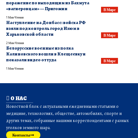
поражение по выходящим из Бахмута
«вагнеровцам» — Пригожин
В Мире
1 Мин Чтения
Наступление на Донбасс: войска РФ
взяли под контроль город Изюм в
Харьковской области
В Мире
2 Мин Чтения
​Белорусские военные из полка
Калиновского вошли в Клещеевку и
показали видео оттуда
В Мире
1 Мин Чтения
О НАС
Новостной блок с актуальными ежедневными статьями о
медицине, технологиях, обществе, автомобилях, спорте и
других темах, собранные нашими корреспондентами с разных
уголков земного шара.
Контакты