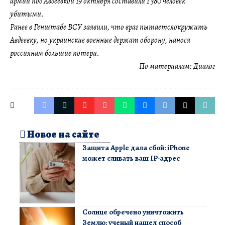
армии под Авдеевкой 19 октября составили 1 380 человек
убитыми.
Ранее в Генштабе ВСУ заявили, что враг пытаетсяокружить
Авдеевку, но украинские военные держат оборону, нанося
россиянам большие потери.
По материалам:
Диалог
Новое на сайте
Защита Apple дала сбой: iPhone
может сливать ваш IP-адрес
Солнце обречено уничтожить
Землю: ученый нашел способ