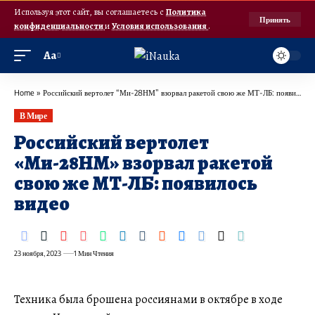
Используя этот сайт, вы соглашаетесь с
Политика
Принять
конфиденциальности
и
Условия использования
.
Аа
Home
»
Российский вертолет “Ми-28НМ” взорвал ракетой свою же МТ-ЛБ: появилось видео
В Мире
Российский вертолет
«Ми-28НМ» взорвал ракетой
свою же МТ-ЛБ: появилось
видео
23 ноября, 2023
1 Мин Чтения
Техника была брошена россиянами в октябре в ходе