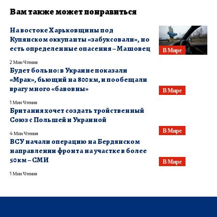
Вам также может понравиться
На востоке Харьковщины под
Купянском оккупанты «забуксовали», но
есть определенные опасения – Машовец
В Мире
2 Мин Чтения
​Будет больно: в Украине показали
«Мрак», бьющий на 800 км, и пообещали
врагу много «бавовны»
В Мире
1 Мин Чтения
Британия хочет создать тройственный
Союз с Польшей и Украиной
В Мире
4 Мин Чтения
ВСУ начали операцию на Бердянском
направлении фронта на участке в более
50 км – СМИ
В Мире
1 Мин Чтения