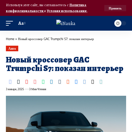
Используя этот сайт, вы соглашаетесь с
Политика
Принять
конфиденциальности
и
Условия использования
.
Аа
Home
»
Новый кроссовер GAC Trumpchi S7: показан интерьер
Авто
Новый кроссовер GAC
Trumpchi S7: показан интерьер
3 января, 2025
3 Мин Чтения