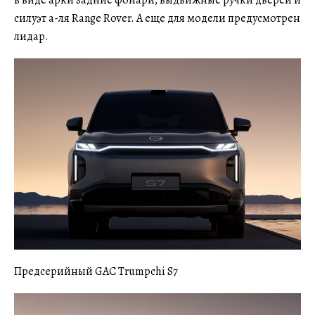
в виде арки задние фонари, выдвижные ручки дверей и
силуэт а-ля Range Rover. А еще для модели предусмотрен
лидар.
Предсерийный GAC Trumpchi S7