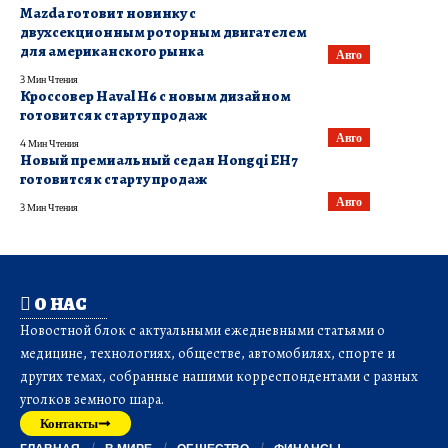
Mazda готовит новинку с
двухсекционным роторным двигателем
для американского рынка
Авто
3 Мин Чтения
Кроссовер Haval H6 с новым дизайном
готовится к старту продаж
Авто
4 Мин Чтения
Новый премиальный седан Hongqi EH7
готовится к старту продаж
Авто
3 Мин Чтения
О НАС
Новостной блок с актуальными ежедневными статьями о
медицине, технологиях, обществе, автомобилях, спорте и
других темах, собранные нашими корреспондентами с разных
уголков земного шара.
Контакты