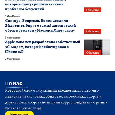
которые смогут решить все свои
проблемы без усилий
Общество
1 Мин Чтения
Снигирь, Боярская, Водонаева или
Эйдлен: выбираем самый мистический
образ премьеры «Мастер и Маргарита»
Общество
3 Мин Чтения
Apple наконец разработала собственный
5G-модем, который дебютировал в
iPhone 16E
Общество
2 Мин Чтения
О НАС
Новостной блок с актуальными ежедневными статьями о
медицине, технологиях, обществе, автомобилях, спорте и
других темах, собранные нашими корреспондентами с разных
уголков земного шара.
Контакты