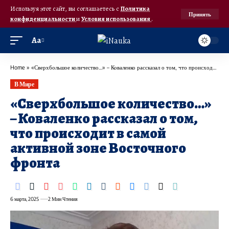
Используя этот сайт, вы соглашаетесь с
Политика
Принять
конфиденциальности
и
Условия использования
.
Аа
Home
»
«Сверхбольшое количество…» – Коваленко рассказал о том, что происходит в самой активной зоне Восточного фронта
В Мире
«Сверхбольшое количество…»
– Коваленко рассказал о том,
что происходит в самой
активной зоне Восточного
фронта
6 марта, 2025
2 Мин Чтения