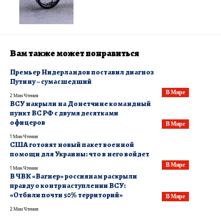
Вам также может понравиться
Премьер Нидерландов поставил диагноз
Путину – сумасшедший
В Мире
2 Мин Чтения
ВСУ накрыли на Донетчине командный
пункт ВС РФ с двумя десятками
офицеров
В Мире
1 Мин Чтения
США готовят новый пакет военной
помощи для Украины: что в него войдет
В Мире
1 Мин Чтения
В ЧВК «Вагнер» россиянам раскрыли
правду о контрнаступлении ВСУ:
«Отбили почти 50% территорий»
В Мире
2 Мин Чтения