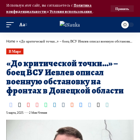
Используя этот сайт, вы соглашаетесь с
Политика
Принять
конфиденциальности
и
Условия использования
.
Аа
Home
»
«До критической точки…» – боец ВСУ Иевлев описал военную обстановку на фронтах в Донецкой области
В Мире
«До критической точки…» –
боец ВСУ Иевлев описал
военную обстановку на
фронтах в Донецкой области
5 марта, 2025
2 Мин Чтения