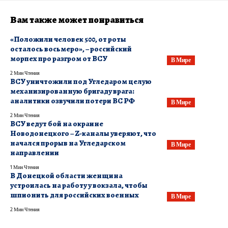
Вам также может понравиться
«Положили человек 500, от роты
осталось восьмеро», – российский
морпех про разгром от ВСУ
В Мире
2 Мин Чтения
​ВСУ уничтожили под Угледаром целую
механизированную бригаду врага:
аналитики озвучили потери ВС РФ
В Мире
2 Мин Чтения
ВСУ ведут бой на окраине
Новодонецкого – Z-каналы уверяют, что
начался прорыв на Угледарском
В Мире
направлении
1 Мин Чтения
В Донецкой области женщина
устроилась на работу у вокзала, чтобы
шпионить для российских военных
В Мире
2 Мин Чтения