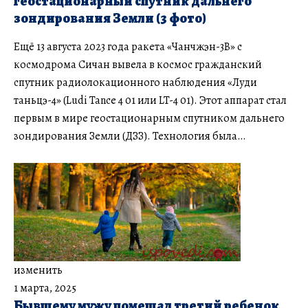
геостационарный спутник дальнего
зондирования Земли (3 фото)
Ещё 13 августа 2023 года ракета «Чанчжэн-3B» с
космодрома Сичан вывела в космос гражданский
спутник радиолокационного наблюдения «Луди
таньцэ-4» (Ludi Tance 4 01 или LT-4 01). Этот аппарат стал
первым в мире геостационарным спутником дальнего
зондирования Земли (ДЗЗ). Технология была…
изменить
1 марта, 2025
Бывшему мужу помешал третий ребенок