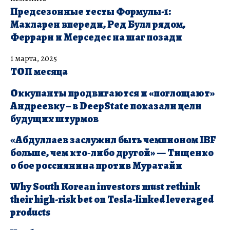
Предсезонные тесты Формулы-1:
Макларен впереди, Ред Булл рядом,
Феррари и Мерседес на шаг позади
1 марта, 2025
ТОП месяца
Оккупанты продвигаются и «поглощают»
Андреевку – в ​DeepState показали цели
будущих штурмов
«Абдуллаев заслужил быть чемпионом IBF
больше, чем кто‑либо другой» — Тищенко
о бое россиянина против Муратайи
Why South Korean investors must rethink
their high-risk bet on Tesla-linked leveraged
products