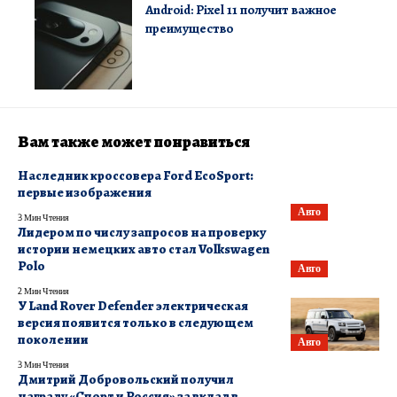
Android: Pixel 11 получит важное
преимущество
Вам также может понравиться
Наследник кроссовера Ford EcoSport:
первые изображения
Авто
3 Мин Чтения
Лидером по числу запросов на проверку
истории немецких авто стал Volkswagen
Polo
Авто
2 Мин Чтения
У Land Rover Defender электрическая
версия появится только в следующем
поколении
Авто
3 Мин Чтения
Дмитрий Добровольский получил
награду «Спорт и Россия» за вклад в