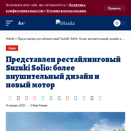
Используя этот сайт, вы соглашаетесь с
Политика
Принять
конфиденциальности
и
Условия использования
.
Аа
Home
»
Представлен рестайлинговый Suzuki Solio: более внушительный дизайн и новый мотор
Авто
Представлен рестайлинговый
Suzuki Solio: более
внушительный дизайн и
новый мотор
16 января, 2025
3 Мин Чтения