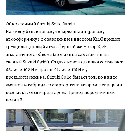
Обновленный Suzuki Solio Bandit
На смену бензиновому четырехцилиндровому
атмосфернику 1.2 с заводским индексом K12C пришел
трехцилиндровый атмосферный же мотор Z12E
аналогичного объема (этот двигатель ставят и на
свежий Suzuki Swift). Отдача нового движка составляет
82 л.с. и 102 Нм против 91 л.с. и 118 Нм у
предшественника. Suzuki Solio бывает только в виде
«мягкого» гибрида со стартер-генератором, все версии
комплектуются вариатором. Привод передний или
полный.