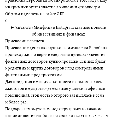
правления Евробанка (обанкротился в 2016 году). Ему
инкриминируется участие в хищении 420 млн грн.
Об этом идет речь на сайте ДБР.
0
► Читайте «Минфин» в Instagram главные новости
об инвестициях и финансах
Присвоение средств
Присвоение денег вкладчиков и имущества Евробанка
происходило по версии следствия путем заключения
фиктивных договоров купли-продажи ценных бумаг,
кредитных и других договоров с подконтрольными
фиктивными предприятиями.
Для придания им виду законности использовалось
залоговое имущество (земельные участки и офисные
помещения), стоимость которого завышалась в семь
и более раз.
Подозреваемому топ-менеджеру грозит наказание
в виде лишения свободы на срок до 12 лет по ч. 5 ст. 191