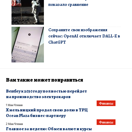
показало сравнение
Сохраните свои изображения
сейчас: OpenAI отключает DALL-E в
ChatGPT
Вам также может понравиться
Bentley к 2030 году полностью перейдет
на производство электрокаров
Финансы
1 Мин Чтения
Хмельницкий продал свою долю в ТРЦ
Ocean Plaza бизнес-партнеру
Финансы
2 Мин Чтения
Главное за неделю: Обмен валют и курсы