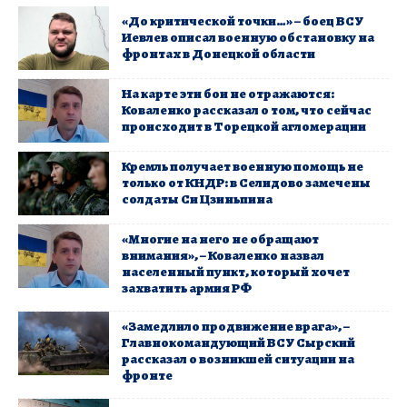
«До критической точки…» – боец ВСУ
Иевлев описал военную обстановку на
фронтах в Донецкой области
На карте эти бои не отражаются:
Коваленко рассказал о том, что сейчас
происходит в Торецкой агломерации
​Кремль получает военную помощь не
только от КНДР: в Селидово замечены
солдаты Си Цзиньпина
«Многие на него не обращают
внимания», – Коваленко назвал
населенный пункт, который хочет
захватить армия РФ
«Замедлило продвижение врага», –
Главнокомандующий ВСУ Сырский
рассказал о возникшей ситуации на
фронте