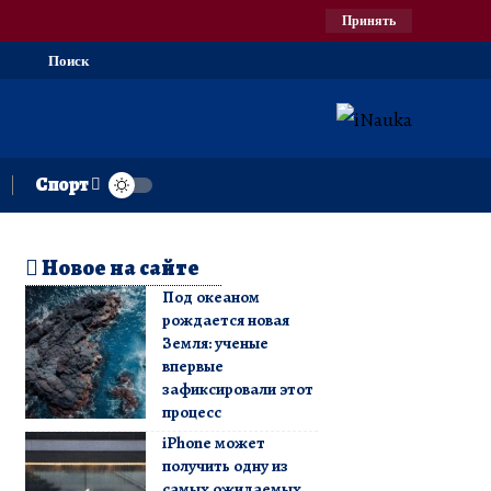
Принять
Поиск
Спорт
Новое на сайте
Под океаном
рождается новая
Земля: ученые
впервые
зафиксировали этот
процесс
iPhone может
получить одну из
самых ожидаемых