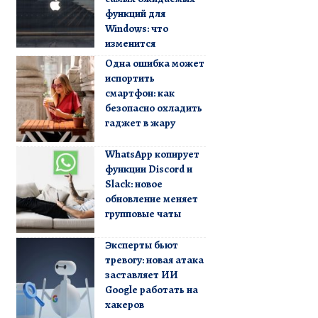
функций для
Windows: что
изменится
Одна ошибка может
испортить
смартфон: как
безопасно охладить
гаджет в жару
WhatsApp копирует
функции Discord и
Slack: новое
обновление меняет
групповые чаты
Эксперты бьют
тревогу: новая атака
заставляет ИИ
Google работать на
хакеров