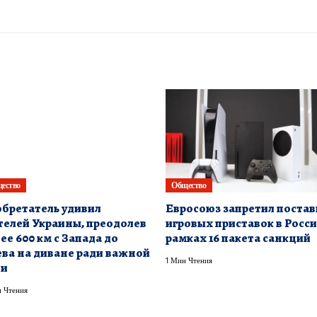
ество
Общество
бретатель удивил
Евросоюз запретил постав
елей Украины, преодолев
игровых приставок в Росси
ее 600 км с Запада до
рамках 16 пакета санкций
ва на диване ради важной
1 Мин Чтения
ли
 Чтения