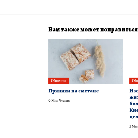
Вам также может понравиться
Общество
Общ
Пряники на сметане
Изо
жит
0 Мин Чтения
бол
Кие
це
2 Мин