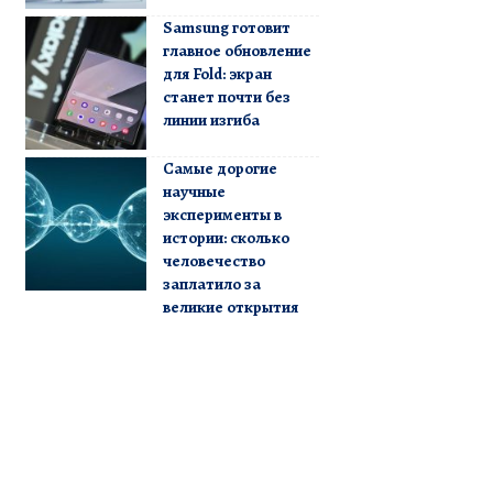
Samsung готовит
главное обновление
для Fold: экран
станет почти без
линии изгиба
Самые дорогие
научные
эксперименты в
истории: сколько
человечество
заплатило за
великие открытия