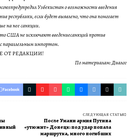
росоюзпредупредил Узбекистан о возможности введения
в республики, если будет выявлено, что она помогает
ые на нее санкции.
 что США не исключают введениесанкций против
с параллельным импортом.
 ОТ РЕДАКЦИИ!
По материалам:
Диалог
Facebook
СЛЕДУЮЩАЯ СТАТЬЯ
ны
​После Умани армия Путина
тивный
«утюжит» Донецк: под удар попала
маршрутка, много погибших