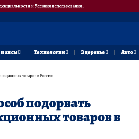
денциальности
и
Условия использования
.
нансы
Технологии
Здоровье
Авто
санкционных товаров в Россию
особ подорвать
кционных товаров в