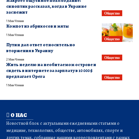
​Накроет ощутимое похолодание:
синоптик рассказал, когда в Украине
заснежит
Общество
1 Мин Чтения
Компот из абрикосов и мяты
1 Мин Чтения
Общество
​Путин дал ответ относительно
вторжения в Украину
Общество
2 Мин Чтения
Жить неделю на необитаемом острове и
сидеть в интернете за зарплату в 10 000 $
предлагает Opera
Общество
1 Мин Чтения
О НАС
Новостной блок с актуальными ежедневными статьями о
медицине, технологиях, обществе, автомобилях, спорте и
других темах, собранные нашими корреспондентами с разных