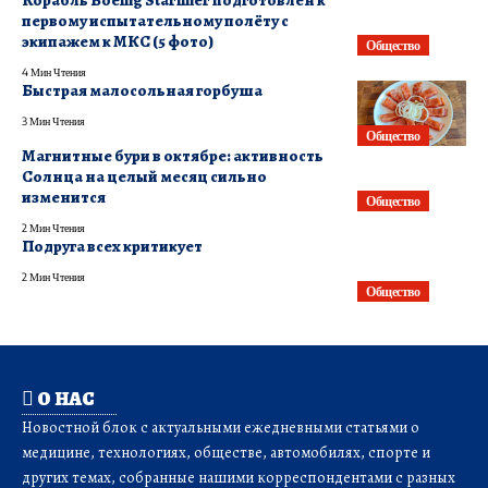
Корабль Boeing Starliner подготовлен к
первому испытательному полёту с
экипажем к МКС (5 фото)
Общество
4 Мин Чтения
Быстрая малосольная горбуша
3 Мин Чтения
Общество
Магнитные бури в октябре: активность
Солнца на целый месяц сильно
изменится
Общество
2 Мин Чтения
Подруга всех критикует
2 Мин Чтения
Общество
О НАС
Новостной блок с актуальными ежедневными статьями о
медицине, технологиях, обществе, автомобилях, спорте и
других темах, собранные нашими корреспондентами с разных