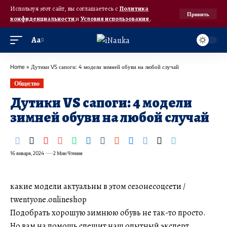
Используя этот сайт, вы соглашаетесь с
Политика
Принять
конфиденциальности
и
Условия использования
.
Аа
Home
»
Дутики VS сапоги: 4 модели зимней обуви на любой случай
Общество
Дутики VS сапоги: 4 модели
зимней обуви на любой случай
16 января, 2024
2 Мин Чтения
какие модели актуальны в этом сезонесоцсети /
twentyone.onlineshop
Подобрать хорошую зимнюю обувь не так-то просто.
Но вам на помощь спешит наш опытный эксперт,