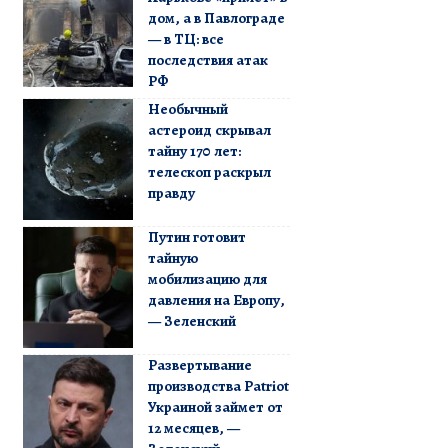
дом, а в Павлограде
— в ТЦ: все
последствия атак
РФ
Необычный
астероид скрывал
тайну 170 лет:
телескоп раскрыл
правду
Путин готовит
тайную
мобилизацию для
давления на Европу,
— Зеленский
Развертывание
производства Patriot
Украиной займет от
12 месяцев, —