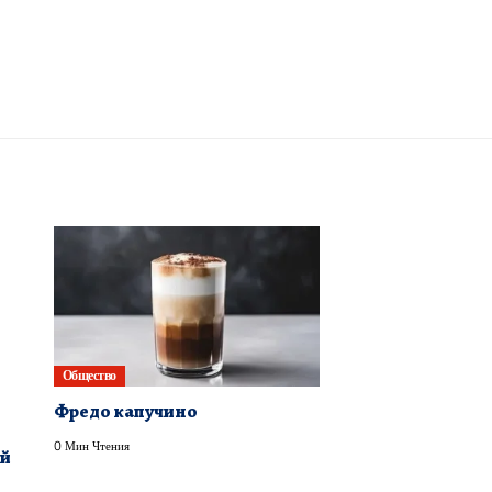
Общество
Фредо капучино
0 Мин Чтения
ый