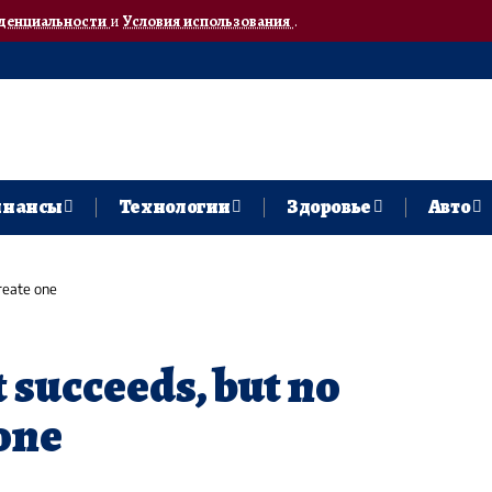
денциальности
и
Условия использования
.
нансы
Технологии
Здоровье
Авто
create one
 succeeds, but no
 one