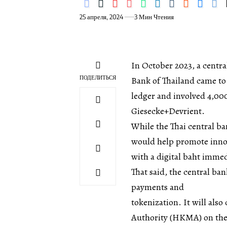
25 апреля, 2024
3 Мин Чтения
In October 2023, a centr
ПОДЕЛИТЬСЯ
Bank of Thailand came to 
ledger and involved 4,00
Giesecke+Devrient.
While the Thai central b
would help promote innova
with a digital baht immed
That said, the central b
payments and
tokenization. It will al
Authority (HKMA) on th