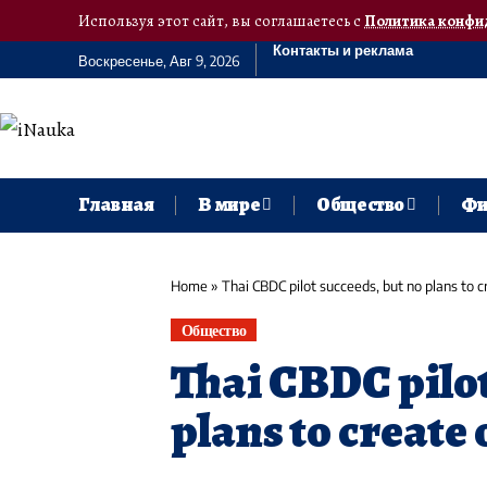
Используя этот сайт, вы соглашаетесь с
Политика конфи
Контакты и реклама
Воскресенье, Авг 9, 2026
Главная
В мире
Общество
Фи
Home
»
Thai CBDC pilot succeeds, but no plans to 
Общество
Thai CBDC pilot
plans to create