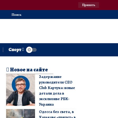
Принять
Поиск
Спорт
Новое на сайте
Задержание
руководителя CEO
Club Карчука: новые
детали дела в
эксклюзиве РБК-
Украина
Одесса без света, в
Харькове «прилет» в