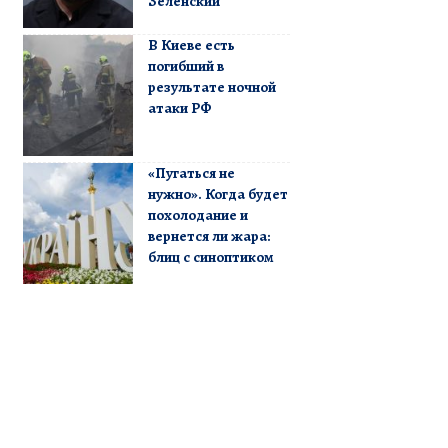
Зеленский
В Киеве есть
погибший в
результате ночной
атаки РФ
«Пугаться не
нужно». Когда будет
похолодание и
вернется ли жара:
блиц с синоптиком