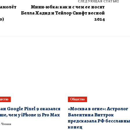
СЛЕДУЮЩАЯ СТАТЬЯ
самолёт
Мини-юбка: как и с чем ее носят
Белла Хадид и Тейлор Свифт весной
о)
2024
ество
Общество
ан Google Pixel 9 оказался
«Москва в огне»: Астролог
ше, чем у iPhone 15 Pro Max
Валентина Виттрок
предсказала РФ бесславн
 Чтения
конец