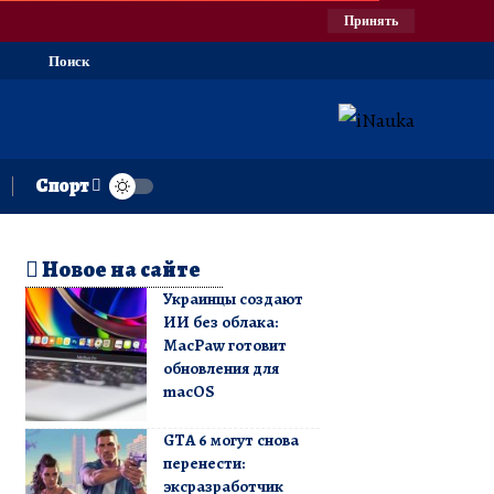
Принять
Поиск
Спорт
Новое на сайте
Украинцы создают
ИИ без облака:
MacPaw готовит
обновления для
macOS
GTA 6 могут снова
перенести:
эксразработчик