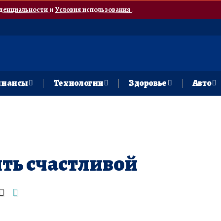
денциальности
и
Условия использования
.
нансы
Технологии
Здоровье
Авто
ыть счастливой