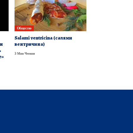
Общество
Salami ventricina (салями
он
вентричина)
ь
3 Мин Чтения
е»