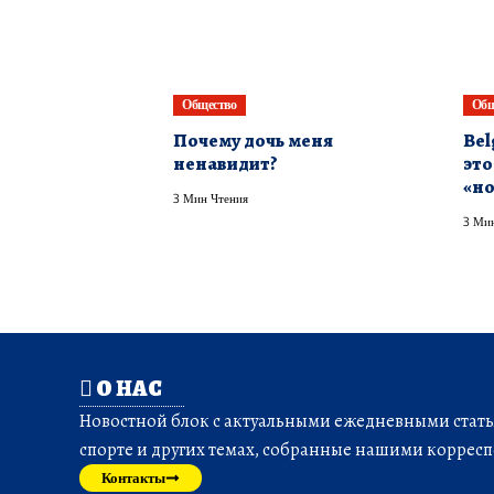
Общество
Общ
Почему дочь меня
Bel
ненавидит?
это
«но
3 Мин Чтения
3 Мин
О НАС
Новостной блок с актуальными ежедневными статья
спорте и других темах, собранные нашими корресп
Контакты