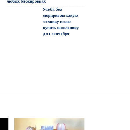
любых блокировках
Учеба без
сюрпризов: какую
технику стоит
купить школьнику
до 1 сентября