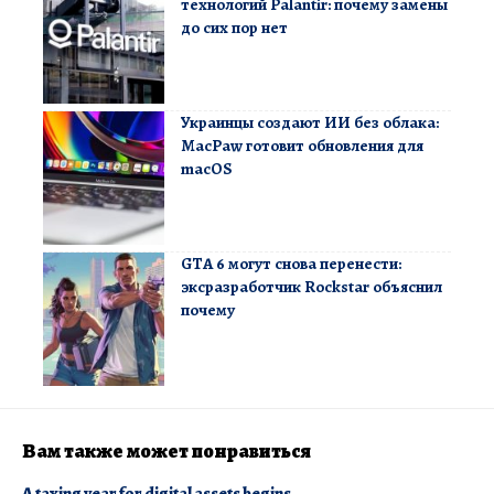
технологий Palantir: почему замены
до сих пор нет
Украинцы создают ИИ без облака:
MacPaw готовит обновления для
macOS
GTA 6 могут снова перенести:
эксразработчик Rockstar объяснил
почему
Вам также может понравиться
A taxing year for digital assets begins