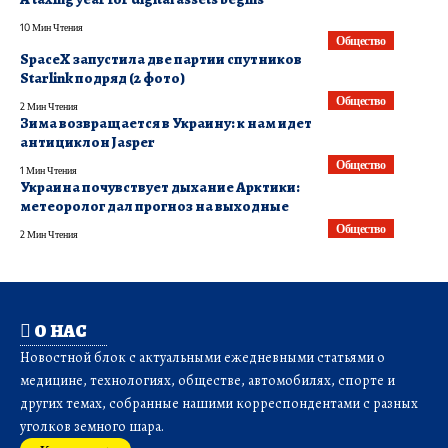
10 Мин Чтения
Общество
SpaceX запустила две партии спутников
Starlink подряд (2 фото)
Общество
2 Мин Чтения
Зима возвращается в Украину: к нам идет
антициклон Jasper
Общество
1 Мин Чтения
Украина почувствует дыхание Арктики:
метеоролог дал прогноз на выходные
Общество
2 Мин Чтения
О НАС
Новостной блок с актуальными ежедневными статьями о
медицине, технологиях, обществе, автомобилях, спорте и
других темах, собранные нашими корреспондентами с разных
уголков земного шара.