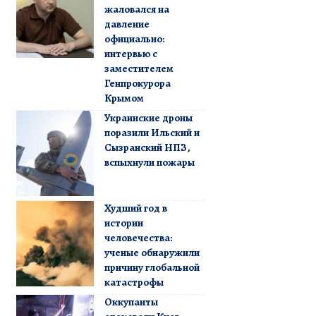
жаловался на
давление
официально:
интервью с
заместителем
Генпрокурора
Крымом
Украинские дроны
поразили Ильский и
Сызранский НПЗ,
вспыхнули пожары
Худший год в
истории
человечества:
ученые обнаружили
причину глобальной
катастрофы
Оккупанты