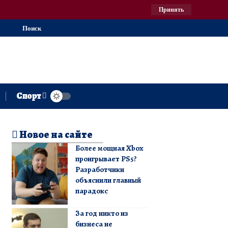
Принять
Поиск
Спорт
Новое на сайте
Более мощная Xbox
проигрывает PS5?
Разработчики
объяснили главный
парадокс
За год никто из
бизнеса не