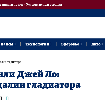
денциальности
и
Условия использования
.
нансы
Технологии
Здоровье
Авто
алии гладиатора
или Джей Ло:
далии гладиатора