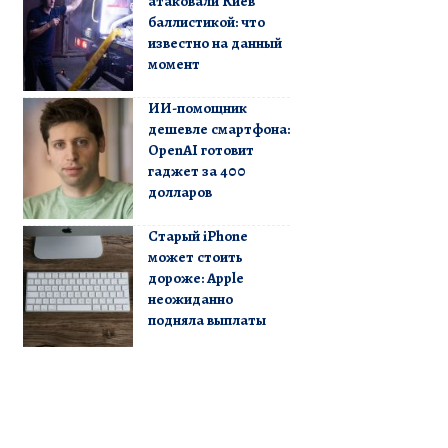
атаковали Киев
баллистикой: что
известно на данный
момент
ИИ-помощник
дешевле смартфона:
OpenAI готовит
гаджет за 400
долларов
Старый iPhone
может стоить
дороже: Apple
неожиданно
подняла выплаты