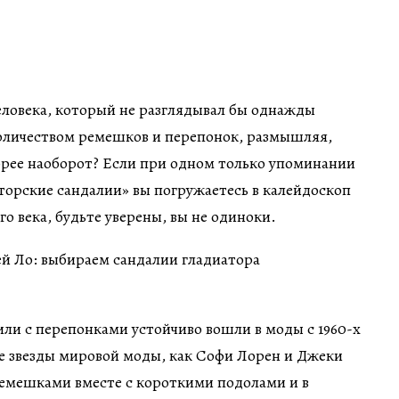
еловека, который не разглядывал бы однажды
оличеством ремешков и перепонок, размышляя,
орее наоборот? Если при одном только упоминании
торские сандалии» вы погружаетесь в калейдоскоп
 века, будьте уверены, вы не одиноки.
ли с перепонками устойчиво вошли в моды с 1960-х
кие звезды мировой моды, как Софи Лорен и Джеки
ремешками вместе с короткими подолами и в