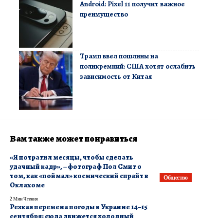
Android: Pixel 11 получит важное
преимущество
Трамп ввел пошлины на
поликремний: США хотят ослабить
зависимость от Китая
Вам также может понравиться
«Я потратил месяцы, чтобы сделать
удачный кадр», – фотограф Пол Смит о
том, как «поймал» космический спрайт в
Общество
Оклахоме
2 Мин Чтения
Резкая перемена погоды в Украине 14–15
сентября: сюда движется холодный