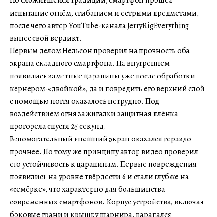
По сложившейся традиции, смартфон прошёл
испытание огнём, сгибанием и острыми предметами,
после чего автор YouTube-канала JerryRigEverything
вынес свой вердикт.
Первым делом Нельсон проверил на прочность оба
экрана складного смартфона. На внутреннем
появились заметные царапины уже после обработки
кернером-«двойкой», да и повредить его верхний слой
с помощью ногтя оказалось нетрудно. Под
воздействием огня зажигалки защитная плёнка
прогорела спустя 25 секунд.
Вспомогательный внешний экран оказался гораздо
прочнее. По тому же принципу автор видео проверил
его устойчивость к царапинам. Первые повреждения
появились на уровне твёрдости 6 и стали глубже на
«семёрке», что характерно для большинства
современных смартфонов. Корпус устройства, включая
боковые грани и крышку шарнира, царапался