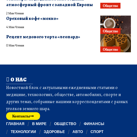
атмосферный фронт с западной Европы
Общество
2 Мин Чтения
Ореховый кофе «мокко»
4 Мин Чтения
Общество
Рецепт медового торта «леопард»
0 Мин Чтения
Общество
О НАС
Новостной блок с актуальными ежедневными статьями о
медицине, технологиях, обществе, автомобилях, спорте и
других темах, собранные нашими корреспондентами с разных
уголков земного шара.
Контакты
ГЛАВНАЯ
В МИРЕ
ОБЩЕСТВО
ФИНАНСЫ
ТЕХНОЛОГИИ
ЗДОРОВЬЕ
АВТО
СПОРТ