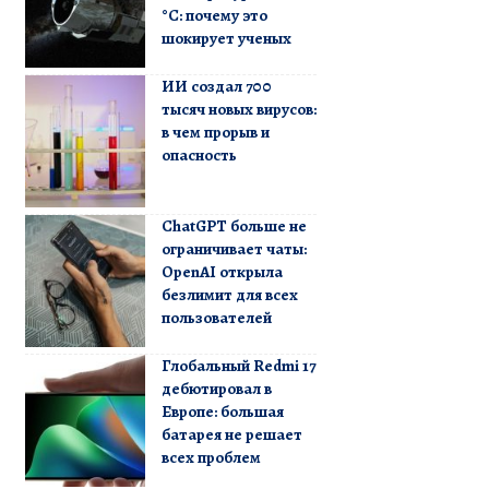
°C: почему это
шокирует ученых
ИИ создал 700
тысяч новых вирусов:
в чем прорыв и
опасность
ChatGPT больше не
ограничивает чаты:
OpenAI открыла
безлимит для всех
пользователей
Глобальный Redmi 17
дебютировал в
Европе: большая
батарея не решает
всех проблем