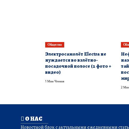
Общество
Общ
Электросамолёт Electra не
Неф
нуждается во взлётно-
наз
посадочной полосе (2 фото +
тай
видео)
пос
ми
1 Мин Чтения
2 Мин
О НАС
Новостной блок с актуальными ежедневными статья