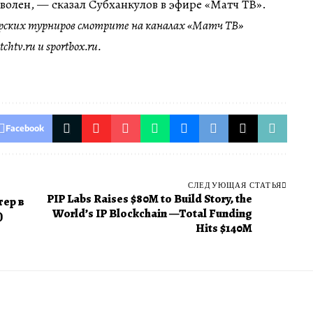
волен, — сказал Субханкулов в эфире «Матч ТВ».
рских турниров смотрите на каналах «Матч ТВ»
htv.ru и sportbox.ru.
Facebook
СЛЕДУЮЩАЯ СТАТЬЯ
PIP Labs Raises $80M to Build Story, the
ер в
World’s IP Blockchain —Total Funding
)
Hits $140M