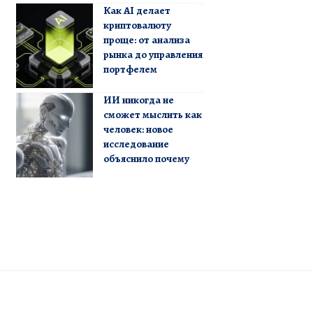
Как AI делает
криптовалюту
проще: от анализа
рынка до управления
портфелем
ИИ никогда не
сможет мыслить как
человек: новое
исследование
объяснило почему