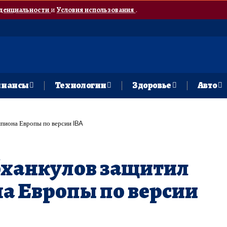
денциальности
и
Условия использования
.
нансы
Технологии
Здоровье
Авто
мпиона Европы по версии IBA
бханкулов защитил
а Европы по версии