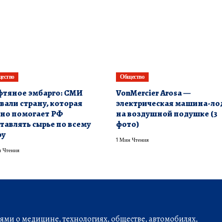
ество
Общество
тяное эмбарго: СМИ
VonMercier Arosa —
вали страну, которая
электрическая машина-ло
но помогает РФ
на воздушной подушке (3
тавлять сырье по всему
фото)
ру
1 Мин Чтения
 Чтения
ми о медицине, технологиях, обществе, автомобилях,