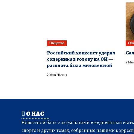
Общество
Общ
Российский хоккеист ударил
Сал
соперника в голову на ОИ —
2 Мин
расплата была мгновенной
2 Мин Чтения
О НАС
Новостной блок с актуальными ежедневными статья
спорте и других темах, собранные нашими корресп