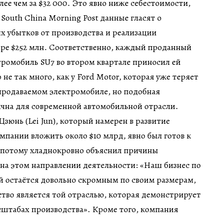
лее чем за $32 000. Это явно ниже себестоимости,
South China Morning Post данные гласят о
х убытков от производства и реализации
ере $252 млн. Соответственно, каждый проданный
ромобиль SU7 во втором квартале приносил ей
 не так много, как у Ford Motor, которая уже теряет
продаваемом электромобиле, но подобная
ична для современной автомобильной отрасли.
Цзюнь (Lei Jun), который намерен в развитие
мпании вложить около $10 млрд, явно был готов к
а потому хладнокровно объяснил причины
на этом направлении деятельности: «Наш бизнес по
й остаётся довольно скромным по своим размерам,
ство является той отраслью, которая демонстрирует
сштабах производства». Кроме того, компания