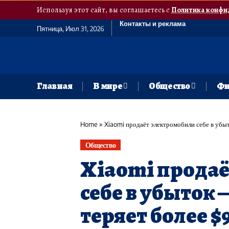
Используя этот сайт, вы соглашаетесь с
Политика конфи
Контакты и реклама
Пятница, Июл 31, 2026
Главная
В мире
Общество
Фи
Home
»
Xiaomi продаёт электромобили себе в убы
Общество
Xiaomi прода
себе в убыток
теряет более $