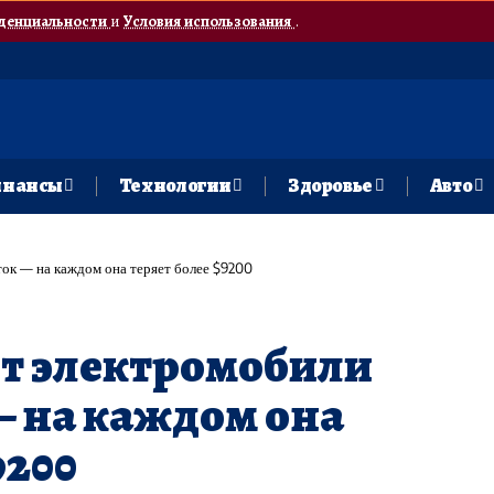
денциальности
и
Условия использования
.
нансы
Технологии
Здоровье
Авто
ток — на каждом она теряет более $9200
ёт электромобили
 — на каждом она
9200