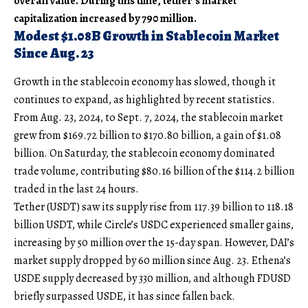
overall value. During this time, tether’s market
capitalization increased by 790 million.
Modest $1.08B Growth in Stablecoin Market
Since Aug. 23
Growth in the stablecoin economy has slowed, though it
continues to expand, as highlighted by recent statistics.
From Aug. 23, 2024, to Sept. 7, 2024, the stablecoin market
grew from $169.72 billion to $170.80 billion, a gain of $1.08
billion. On Saturday, the stablecoin economy dominated
trade volume, contributing $80.16 billion of the $114.2 billion
traded in the last 24 hours.
Tether (USDT) saw its supply rise from 117.39 billion to 118.18
billion USDT, while Circle’s USDC experienced smaller gains,
increasing by 50 million over the 15-day span. However, DAI’s
market supply dropped by 60 million since Aug. 23. Ethena’s
USDE supply decreased by 330 million, and although FDUSD
briefly surpassed USDE, it has since fallen back.