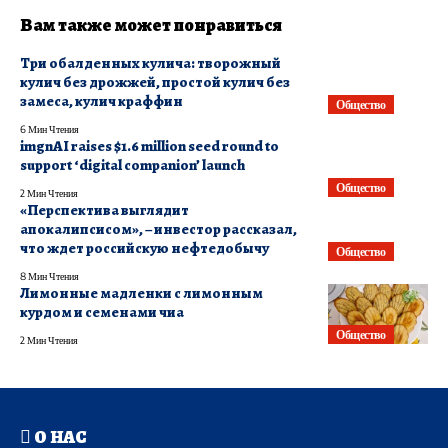
Вам также может понравиться
Три обалденных кулича: творожный
кулич без дрожжей, простой кулич без
замеса, кулич краффин
Общество
6 Мин Чтения
imgnAI raises $1.6 million seed round to
support ‘digital companion’ launch
Общество
2 Мин Чтения
«Перспектива выглядит
апокалипсисом», – инвестор рассказал,
что ждет российскую нефтедобычу
Общество
8 Мин Чтения
Лимонные мадленки с лимонным
курдом и семенами чиа
Общество
2 Мин Чтения
О НАС