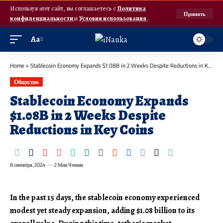
Используя этот сайт, вы соглашаетесь с
Политика
Принять
конфиденциальности
и
Условия использования
.
Аа
Home
»
Stablecoin Economy Expands $1.08B in 2 Weeks Despite Reductions in Key Coins
Общество
Stablecoin Economy Expands
$1.08B in 2 Weeks Despite
Reductions in Key Coins
8 сентября, 2024
2 Мин Чтения
In the past 15 days, the stablecoin economy experienced
modest yet steady expansion, adding $1.08 billion to its