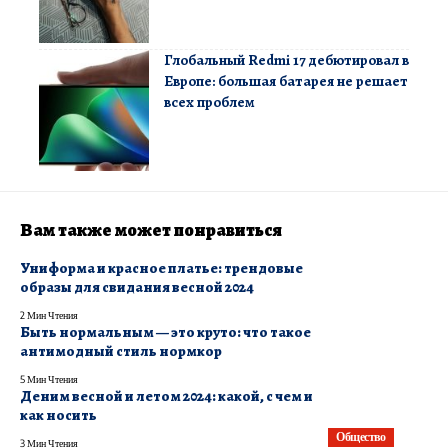
Глобальный Redmi 17 дебютировал в
Европе: большая батарея не решает
всех проблем
Вам также может понравиться
Униформа и красное платье: трендовые
образы для свидания весной 2024
2 Мин Чтения
Быть нормальным — это круто: что такое
антимодный стиль нормкор
5 Мин Чтения
Деним весной и летом 2024: какой, с чем и
как носить
Общество
3 Мин Чтения