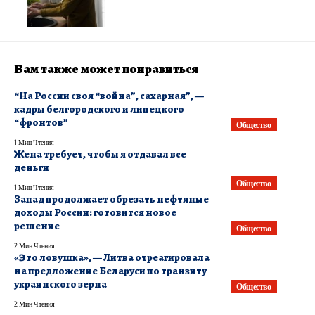
Вам также может понравиться
​“На России своя “война”, сахарная”, —
кадры белгородского и липецкого
“фронтов”
Общество
1 Мин Чтения
Жена требует, чтобы я отдавал все
деньги
Общество
1 Мин Чтения
Запад продолжает обрезать нефтяные
доходы России: готовится новое
решение
Общество
2 Мин Чтения
«Это ловушка», — Литва отреагировала
на предложение Беларуси по транзиту
украинского зерна
Общество
2 Мин Чтения