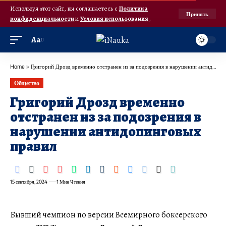
Используя этот сайт, вы соглашаетесь с
Политика
Принять
конфиденциальности
и
Условия использования
.
Аа
Home
»
Григорий Дрозд временно отстранен из за подозрения в нарушении антидопинговых правил
Общество
Григорий Дрозд временно
отстранен из за подозрения в
нарушении антидопинговых
правил
15 сентября, 2024
1 Мин Чтения
Бывший чемпион по версии Всемирного боксерского