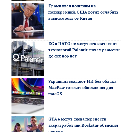
Трамп ввел пошлины на
поликремний: США хотят ослабить
зависимость от Китая
ЕС и НАТО не могут отказаться от
технологий Palantir: почему замены
до сих пор нет
Украинцы создают ИИ без облака:
MacPaw готовит обновления для
macOS
GTA 6 могут снова перенести:
эксразработчик Rockstar объяснил
почему