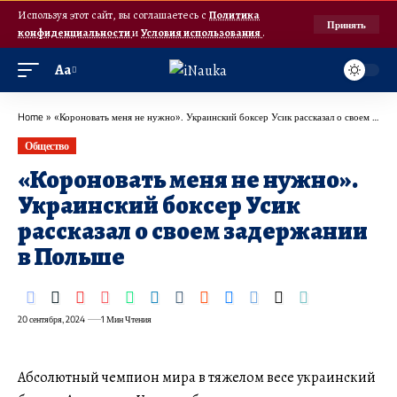
Используя этот сайт, вы соглашаетесь с
Политика
Принять
конфиденциальности
и
Условия использования
.
Аа
Home
»
«Короновать меня не нужно». Украинский боксер Усик рассказал о своем задержании в Польше
Общество
«Короновать меня не нужно».
Украинский боксер Усик
рассказал о своем задержании
в Польше
20 сентября, 2024
1 Мин Чтения
Абсолютный чемпион мира в тяжелом весе украинский