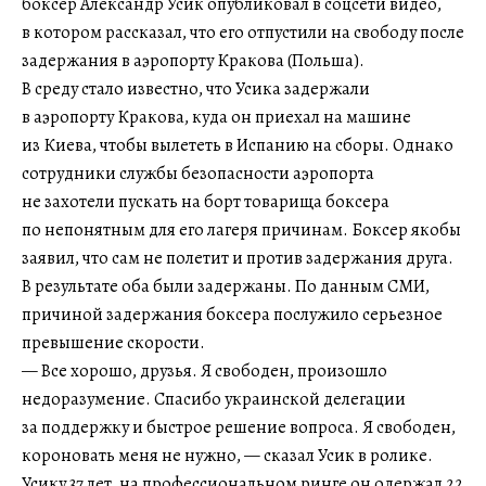
боксер Александр Усик опубликовал в соцсети видео,
в котором рассказал, что его отпустили на свободу после
задержания в аэропорту Кракова (Польша).
В среду стало известно, что Усика задержали
в аэропорту Кракова, куда он приехал на машине
из Киева, чтобы вылететь в Испанию на сборы. Однако
сотрудники службы безопасности аэропорта
не захотели пускать на борт товарища боксера
по непонятным для его лагеря причинам. Боксер якобы
заявил, что сам не полетит и против задержания друга.
В результате оба были задержаны. По данным СМИ,
причиной задержания боксера послужило серьезное
превышение скорости.
— Все хорошо, друзья. Я свободен, произошло
недоразумение. Спасибо украинской делегации
за поддержку и быстрое решение вопроса. Я свободен,
короновать меня не нужно, — сказал Усик в ролике.
Усику 37 лет, на профессиональном ринге он одержал 22