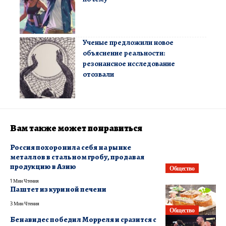
Ученые предложили новое
объяснение реальности:
резонансное исследование
отозвали
Вам также может понравиться
Россия похоронила себя на рынке
металлов в стальном гробу, продавая
продукцию в Азию
Общество
1 Мин Чтения
Паштет из куриной печени
3 Мин Чтения
Общество
Бенавидес победил Морреля и сразится с