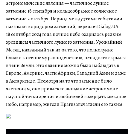
астрономические явления — частичное лунное
затмение 18 сентября и кольцеобразное солнечное
затмение 2 октября. Период между этими событиями
называют коридором затмений, передаетDialog.UA.
18 сентября 2024 года ночное небо озарилось редким
зрелищем частичного лунного затмения. Урожайный
Месяц, названный так из-за того, что полнолуние
близко к осеннему равноденствию, ненадолго скрылся
в тени Земли. Это явление можно было наблюдать в
Европе, Америке, части Африки, Западной Азии и даже
в Антарктиде. Несмотря на то что затмение было
частичным, оно привлекло внимание астрономов с
научной точки зрения и любителей созерцать звездное
небо, например, жители Прагизапечатлели его таким: