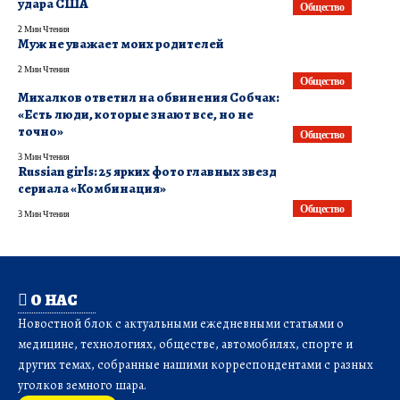
удара США
Общество
2 Мин Чтения
Муж не уважает моих родителей
2 Мин Чтения
Общество
Михалков ответил на обвинения Собчак:
«Есть люди, которые знают все, но не
точно»
Общество
3 Мин Чтения
Russian girls: 25 ярких фото главных звезд
сериала «Комбинация»
Общество
3 Мин Чтения
О НАС
Новостной блок с актуальными ежедневными статьями о
медицине, технологиях, обществе, автомобилях, спорте и
других темах, собранные нашими корреспондентами с разных
уголков земного шара.