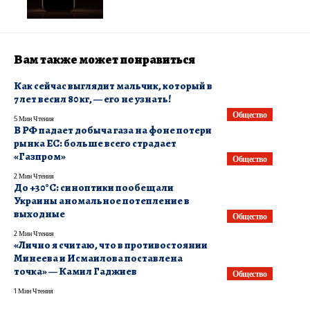
Вам также может понравиться
Как сейчас выглядит мальчик, который в
7 лет весил 80 кг, — его не узнать!
Общество
5 Мин Чтения
В РФ падает добыча газа на фоне потери
рынка ЕС: больше всего страдает
«Газпром»
Общество
2 Мин Чтения
​До +30°C: синоптики пообещали
Украины аномальное потепление в
выходные
Общество
2 Мин Чтения
«Лично я считаю, что в противостоянии
Минеева и Исмаилова поставлена
точка» — Камил Гаджиев
Общество
1 Мин Чтения