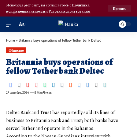
Используя этот сайт, вы соглашаетесь с
Политика
Принять
конфиденциальности
и
Условия использования
.
Аа
Home
»
Britannia buys operations of fellow Tether bank Deltec
Общество
Britannia buys operations of
fellow Tether bank Deltec
27 сентября, 2024
2 Мин Чтения
Deltec Bank and Trust has reportedly sold its lines of
business to Britannia Bank and Trust; both banks have
served Tether and operate in the Bahamas.
According to the Nassau Guardian’s interview with