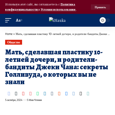
Используя этот сайт, вы соглашаетесь с
Политика
Принять
конфиденциальности
и
Условия использования
.
Аа
Home
»
Мать, сделавшая пластику 10-летней дочери, и родители-бандиты Джеки Чана: секреты Голливуда, о которых вы не знали
Общество
Мать, сделавшая пластику 10-
летней дочери, и родители-
бандиты Джеки Чана: секреты
Голливуда, о которых вы не
знали
5 октября, 2024
5 Мин Чтения