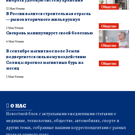
выбрать удобную систему хранения
Общество
12 Мин Чтения
В России валится строительная отрасль
— рынок вторичного жилья рухнул
Общество
2 Мин Чтения
Свекровь манипулирует своей болезнью
4 Мин Чтения
Общество
В сентябре магнитное поле Земли
подвергнется сильному воздействию
Солнца: прогноз магнитных бурь на
Общество
месяц
2 Мин Чтения
О НАС
Новостной блок с актуальными ежедневными статьями о
медицине, технологиях, обществе, автомобилях, спорте и
других темах, собранные нашими корреспондентами с разных
уголков земного шара.