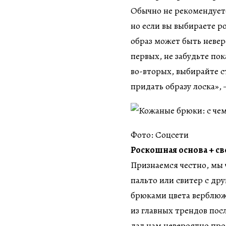
Обычно не рекомендуетс
но если вы выбираете р
образ может быть неве
первых, не забудьте по
во-вторых, выбирайте с
придать образу лоска», 
Фото: Соцсети
Роскошная основа + с
Признаемся честно, мы 
пальто или свитер с др
брюками цвета верблюжь
из главных трендов по
дал нам невероятно пр