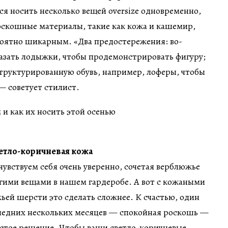
я носить несколько вещей oversize одновременно,
оскошные материалы, такие как кожа и кашемир,
роятно шикарным. «Два предостережения: во-
казать лодыжки, чтобы продемонстрировать фигуру;
труктурированную обувь, например, лоферы, чтобы
— советует стилист.
ветло-коричневая кожа
чувствуем себя очень уверенно, сочетая верблюжье
угими вещами в нашем гардеробе. А вот с кожаными
ей шерсти это сделать сложнее. К счастью, один
следних нескольких месяцев — спокойная роскошь —
остое решение. Чтобы ваши светло-коричневые