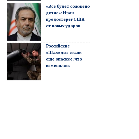
«Все будет сожжено
дотла»: Иран
предостерег США
от новых ударов
Российские
«Шахеды» стали
еще опаснее: что
изменилось