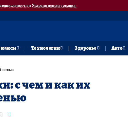
денциальности
и
Условия использования
.
нансы
Технологии
Здоровье
Авто
й осенью
: с чем и как их
сенью