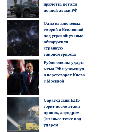
прилеты: детали
ночной атаки РФ
Одна из ключевых
теорий о Вселенной
под угрозой: ученые
обнаружили
странную
закономерность
Рубио оценил удары
в тыл РФ и упомянул
о переговорах Киева
с Москвой
Саратовский НПЗ
горит после атаки
дронов, аэродром
Энгельса тоже под
ударом