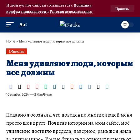
Используя этот сайт, вы соглашаетесь с
Политика
Принять
конфиденциальности
и
Условия использования
.
Аа
Home
»
Меня удивляют люди, которым все должны
Общество
Меня удивляют люди, которым
все должны
10 октября, 2024
2 Мин Чтения
Недавно я осознала, что поведение многих людей меня
просто шокирует. Почитав истории на этом сайте, моё
удивление достигло предела, наверное, раньше я жила
в «другом мире». У меня буквально отвисает челюсть от