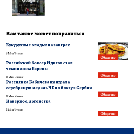
Вам также может понравиться
Кукурузные оладьи на завтрак
3 Мин Чтения
Общество
Российский боксер Идигов стал
чемпионом Европы
Общество
0 Мин Чтения
Россиянка Бабичева выиграла
серебряную медаль ЧЕ по боксу в Сербии
Общество
0 Мин Чтения
Наверное, я эгоистка
3 Мин Чтения
Общество