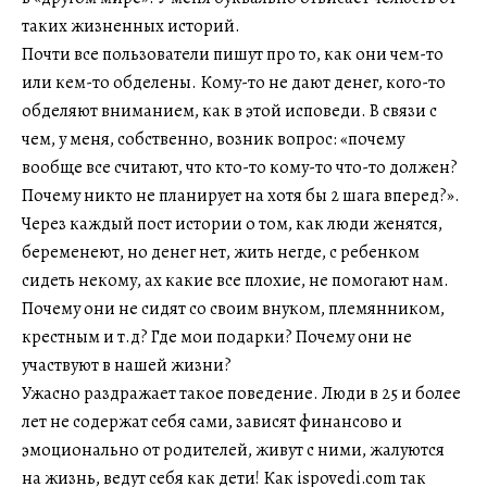
таких жизненных историй.
Почти все пользователи пишут про то, как они чем-то
или кем-то обделены. Кому-то не дают денег, кого-то
обделяют вниманием, как в этой исповеди. В связи с
чем, у меня, собственно, возник вопрос: «почему
вообще все считают, что кто-то кому-то что-то должен?
Почему никто не планирует на хотя бы 2 шага вперед?».
Через каждый пост истории о том, как люди женятся,
беременеют, но денег нет, жить негде, с ребенком
сидеть некому, ах какие все плохие, не помогают нам.
Почему они не сидят со своим внуком, племянником,
крестным и т.д? Где мои подарки? Почему они не
участвуют в нашей жизни?
Ужасно раздражает такое поведение. Люди в 25 и более
лет не содержат себя сами, зависят финансово и
эмоционально от родителей, живут с ними, жалуются
на жизнь, ведут себя как дети! Как ispovedi.com так