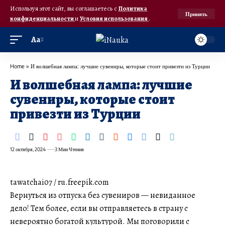
Используя этот сайт, вы соглашаетесь с
Политика
Принять
конфиденциальности
и
Условия использования
.
Аа
Home
»
И волшебная лампа: лучшие сувениры, которые стоит привезти из Турции
И волшебная лампа: лучшие
сувениры, которые стоит
привезти из Турции
12 октября, 2024
3 Мин Чтения
tawatchai07 / ru.freepik.com
Вернуться из отпуска без сувениров — невиданное
дело! Тем более, если вы отправляетесь в страну с
невероятно богатой культурой. Мы поговорили с