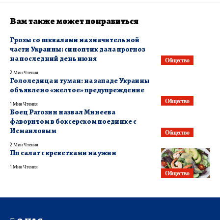
Вам также может понравиться
Грозы со шквалами на значительной
части Украины: синоптик дала прогноз
на последний день июня
Общество
2 Мин Чтения
Гололедица и туман: на западе Украины
объявлено «желтое» предупреждение
Общество
1 Мин Чтения
Боец Рагозин назвал Минеева
фаворитом в боксерском поединке с
Исмаиловым
Общество
2 Мин Чтения
Пп салат с креветками на ужин
1 Мин Чтения
Общество