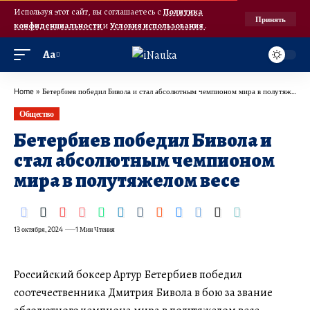
Используя этот сайт, вы соглашаетесь с
Политика
Принять
конфиденциальности
и
Условия использования
.
Аа
Home
»
Бетербиев победил Бивола и стал абсолютным чемпионом мира в полутяжелом весе
Общество
Бетербиев победил Бивола и
стал абсолютным чемпионом
мира в полутяжелом весе
13 октября, 2024
1 Мин Чтения
Российский боксер Артур Бетербиев победил
соотечественника Дмитрия Бивола в бою за звание