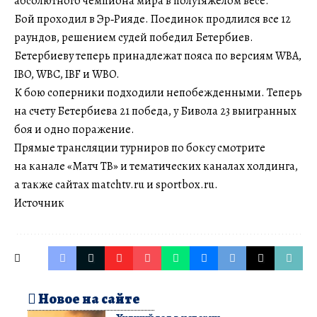
абсолютного чемпиона мира в полутяжелом весе.
Бой проходил в Эр‑Рияде. Поединок продлился все 12
раундов, решением судей победил Бетербиев.
Бетербиеву теперь принадлежат пояса по версиям WBA,
IBO, WBC, IBF и WBO.
К бою соперники подходили непобежденными. Теперь
на счету Бетербиева 21 победа, у Бивола 23 выигранных
боя и одно поражение.
Прямые трансляции турниров по боксу смотрите
на канале «Матч ТВ» и тематических каналах холдинга,
а также сайтах matchtv.ru и sportbox.ru.
Источник
Новое на сайте