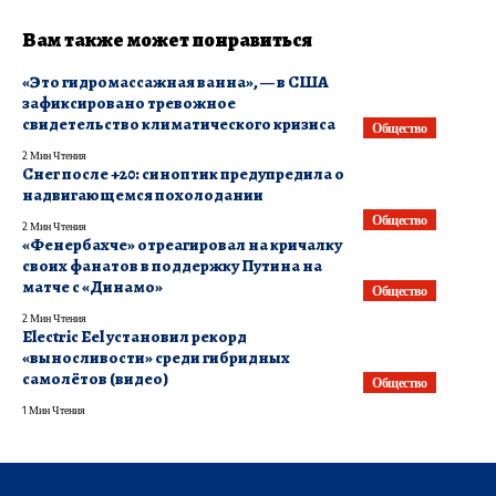
Вам также может понравиться
«Это гидромассажная ванна», — в США
зафиксировано тревожное
свидетельство климатического кризиса
Общество
2 Мин Чтения
Снег после +20: синоптик предупредила о
надвигающемся похолодании
Общество
2 Мин Чтения
«Фенербахче» отреагировал на кричалку
своих фанатов в поддержку Путина на
матче с «Динамо»
Общество
2 Мин Чтения
Electric Eel установил рекорд
«выносливости» среди гибридных
самолётов (видео)
Общество
1 Мин Чтения