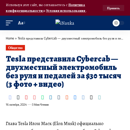
Используя этот сайт, вы соглашаетесь с
Политика
Принять
конфиденциальности
и
Условия использования
.
Аа
Home
»
Tesla представила Cybercab — двухместный электромобиль без руля и педалей за $30 тысяч (3 фото + видео)
Общество
Tesla представила Cybercab —
двухместный электромобиль
без руля и педалей за $30 тысяч
(3 фото + видео)
16 октября, 2024
3 Мин Чтения
Глава Tesla Илон Маск (Elon Musk) официально