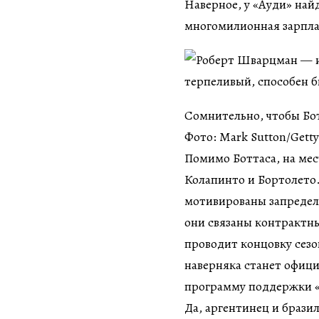
Наверное, у «Ауди» най
многомилионная зарпла
Сомнительно, чтобы Бо
Фото: Mark Sutton/Gett
Помимо Боттаса, на мес
Колапинто и Бортолето.
мотивированы запредель
они связаны контрактн
проводит концовку сезо
наверняка станет офици
программу поддержки 
Да, аргентинец и брази