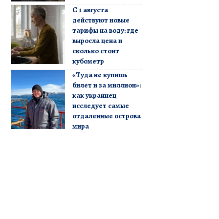
С 1 августа
действуют новые
тарифы на воду: где
выросла цена и
сколько стоит
кубометр
«Туда не купишь
билет и за миллион»:
как украинец
исследует самые
отдаленные острова
мира