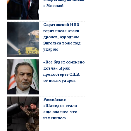
с Москвой
Саратовский НПЗ
горит после атаки
дронов, аэродром
Энгельса тоже под
ударом
«Все будет сожжено
дотла»: Иран
предостерег США
от новых ударов
Российские
«Шахеды» стали
еще опаснее: что
изменилось