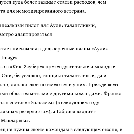
дутся куда более важные статьи расходов, чем
та для немотивированного ветерана.
ттас вписывался в долгосрочные планы «Ауди»
y Images
то в «Кик-Заубере» претендуют также и молодые
 Они, безусловно, гонщики талантливые, да и
но, однако свои но имеются и у них. Прежде всего
ыми обязательствами с другими командами. Франко
на в составе «Уильямса» (в следующем году
альным резервистом), а Габриэл входит в
«Макларена».
лец не нужны своим командам в следующем сезоне, и