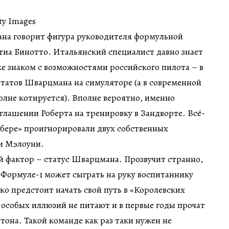
ty Images
ана говорит фигура руководителя формульной
иа Бинотто. Итальянский специалист давно знает
е знаком с возможностями российского пилота – в
льтатов Шварцмана на симуляторе (а в современной
олне котируется). Вполне вероятно, именно
глашении Роберта на тренировку в Зандворте. Всё-
аубере» проигнорировали двух собственных
и Мэлоуни.
 фактор – статус Шварцмана. Прозвучит странно,
в Формуле-1 может сыграть на руку воспитаннику
ко предстоит начать свой путь в «Королевских
 особых иллюзий не питают и в первые годы прочат
отона. Такой команде как раз таки нужен не