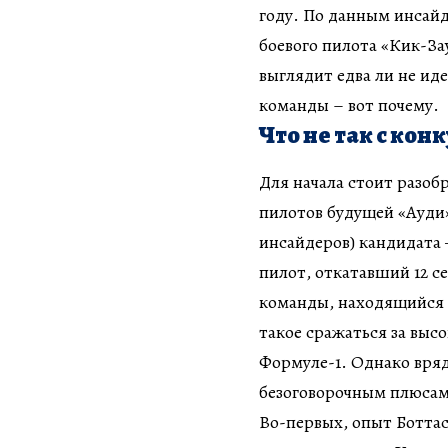
году. По данным инсайд
боевого пилота «Кик-За
выглядит едва ли не ид
команды – вот почему.
Что не так с ко
Для начала стоит разоб
пилотов будущей «Ауди»
инсайдеров) кандидата
пилот, откатавший 12 се
команды, находящийся н
такое сражаться за выс
Формуле-1. Однако вряд
безоговорочным плюсам
Во-первых, опыт Боттас