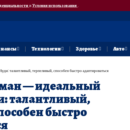
денциальности
и
Условия использования
.
нансы
Технологии
Здоровье
Авто
уди: талантливый, терпеливый, способен быстро адаптироваться
ман — идеальный
и: талантливый,
пособен быстро
ся