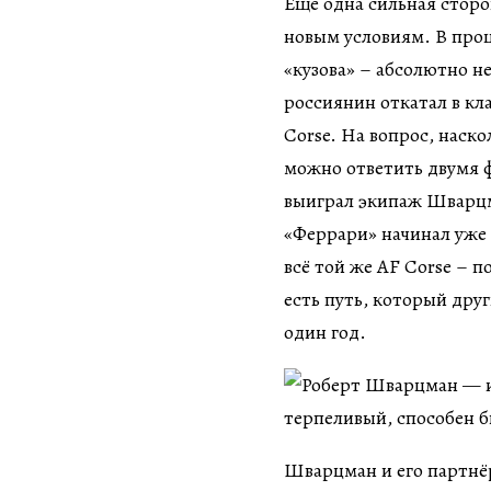
Ещё одна сильная сторо
новым условиям. В про
«кузова» – абсолютно н
россиянин откатал в кл
Corse. На вопрос, наск
можно ответить двумя ф
выиграл экипаж Шварцм
«Феррари» начинал уже 
всё той же AF Corse – п
есть путь, который дру
один год.
Шварцман и его партнёр