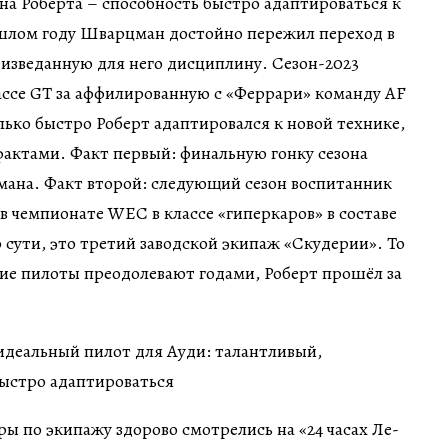
на Роберта – способность быстро адаптироваться к
шлом году Шварцман достойно пережил переход в
еизведанную для него дисциплину. Сезон-2023
ассе GT за аффилированную с «Феррари» команду AF
олько быстро Роберт адаптировался к новой технике,
актами. Факт первый: финальную гонку сезона
ана. Факт второй: следующий сезон воспитанник
в чемпионате WEC в классе «гиперкаров» в составе
о сути, это третий заводской экипаж «Скудерии». То
гие пилоты преодолевают годами, Роберт прошёл за
ы по экипажу здорово смотрелись на «24 часах Ле-