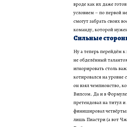
вроде как их даже гото
условием – по первой н
смогут забрать своих в
команду, которой нужен
Сильные сторо
Ну а теперь перейдём к
не обделённый талантом
игнорировать столь ва
котировался на уровне 
он взял чемпионство, к
Випсом. Да и в Формуле
претендовал на титул и
финишировал четвёртым,
лишь Пиастри (а вот Чж