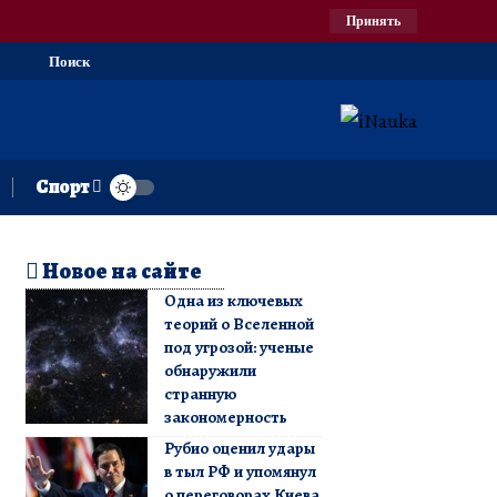
Принять
Поиск
Спорт
Новое на сайте
Одна из ключевых
теорий о Вселенной
под угрозой: ученые
обнаружили
странную
закономерность
Рубио оценил удары
в тыл РФ и упомянул
о переговорах Киева