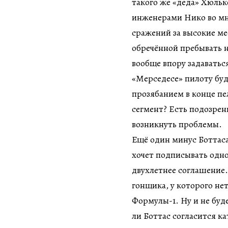
такого же «деда» Хюльк
инженерами Нико во мн
сражений за высокие ме
обречённой пребывать н
вообще впору задаватьс
«Мерседесе» пилоту буд
прозябанием в конце пе
сегмент? Есть подозрен
возникнуть проблемы.
Ещё один минус Боттаса
хочет подписывать одн
двухлетнее соглашение.
гонщика, у которого не
Формулы-1. Ну и не буд
ли Боттас согласится ка