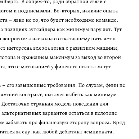
енберга. В общем-то, ради обратной связи с
огом и подписывали. Во-вторых, наличие опыта
ста – явно не то, что будет необходимо команде,
а позициях аутсайдера как минимум пару лет. Тут
я вопросом: а насколько откатавшему пять лет в
ет интересна вся эта возня с развитием машины,
лотона и сражением максимум за выход во второй
ия, что с мотивацией у финского пилота могут
 – его завышенные требования. По слухам, финн не
олетний контракт, пытаясь выбить как минимум
 Достаточно странная модель поведения для
т альтернативных вариантов остаться в пелотоне
ем забывать про финансовую сторону вопроса. Вряд
таться за еду, как любой дебютант чемпионата.