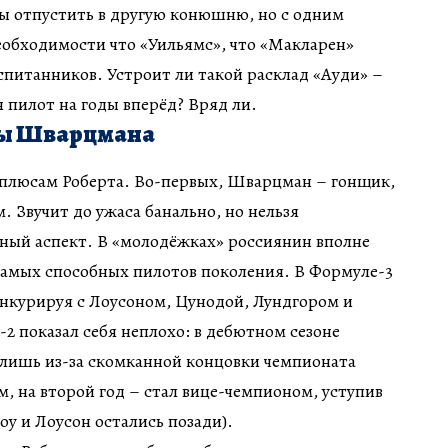
вы отпустить в другую конюшню, но с одним
еобходимости что «Уильямс», что «Макларен»
оспитанников. Устроит ли такой расклад «Ауди» –
 пилот на годы вперёд? Вряд ли.
ны Шварцмана
 плюсам Роберта. Во-первых, Шварцман – гонщик,
. Звучит до ужаса банально, но нельзя
жный аспект. В «молодёжках» россиянин вполне
самых способных пилотов поколения. В Формуле-3
онкурируя с Лоусоном, Цунодой, Лундгором и
-2 показал себя неплохо: в дебютном сезоне
 лишь из-за скомканной концовки чемпионата
 на второй год – стал вице-чемпионом, уступив
оу и Лоусон остались позади).