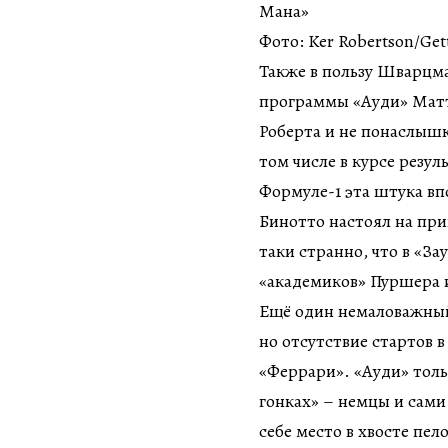
Мана»
Фото: Ker Robertson/Get
Также в пользу Шварцм
программы «Ауди» Матт
Роберта и не понаслышк
том числе в курсе резу
Формуле-1 эта штука вп
Бинотто настоял на при
таки странно, что в «З
«академиков» Пуршера 
Ещё один немаловажный
но отсутствие стартов 
«Феррари». «Ауди» толь
гонках» – немцы и сами
себе место в хвосте пел