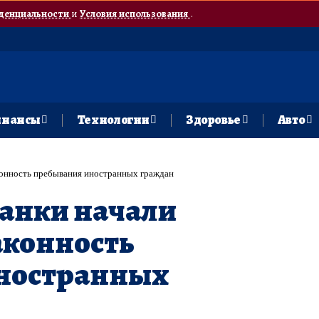
денциальности
и
Условия использования
.
нансы
Технологии
Здоровье
Авто
конность пребывания иностранных граждан
анки начали
аконность
ностранных