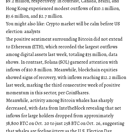
$9.2 million, respectively. In contrast, Canada, Brazil, and
Hong Kong experienced modest outflows of $10.1 million,
$3.6 million, and $2.7 million.
You might also like: Crypto market will be calm before US
election: analysts
The positive sentiment surrounding Bitcoin did not extend
to Ethereum (ETH), which recorded the largest outflows
among digital assets last week, totaling $35 million, data
shows. In contrast, Solana (SOL) garnered attention with
inflows of $10.8 million. Meanwhile, blockchain equities
showed signs of recovery, with inflows reaching $12.2 million
last week, marking the third consecutive week of positive
momentum in this sector, per CoinShares.
Meanwhile, activity among Bitcoin whales has sharply
decreased, with data from IntoTheBlock revealing that net
inflows for large holders dropped from approximately
38,800 BTC on Oct. 20 to just 258 BTC on Oct. 26, suggesting
that whales are feeling jittery as the U.S. Election Day