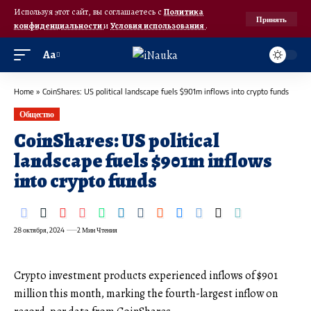
Используя этот сайт, вы соглашаетесь с
Политика
Принять
конфиденциальности
и
Условия использования
.
Аа
Home
»
CoinShares: US political landscape fuels $901m inflows into crypto funds
Общество
CoinShares: US political
landscape fuels $901m inflows
into crypto funds
28 октября, 2024
2 Мин Чтения
Crypto investment products experienced inflows of $901
million this month, marking the fourth-largest inflow on