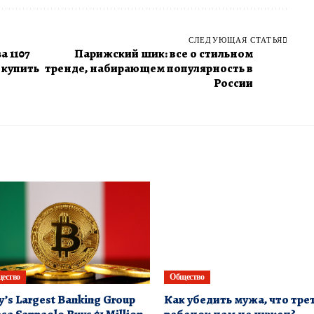
СЛЕДУЮЩАЯ СТАТЬЯ
а 1107
Парижский шик: все о стильном
 купить
тренде, набирающем популярность в
России
ество
Общество
ly’s Largest Banking Group
Как убедить мужа, что тре