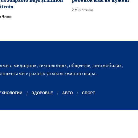
esa Sanpaolo Buys $1 Million
ребенок нам не нужен?
itcoin
2 Мин Чтения
 Чтения
ми о медицине, технологиях, обществе, автомобилях,
ондентами с разных уголков земного шара.
ЕХНОЛОГИИ
ЗДОРОВЬЕ
АВТО
СПОРТ