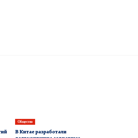
Общество
тий
В Китае разработали