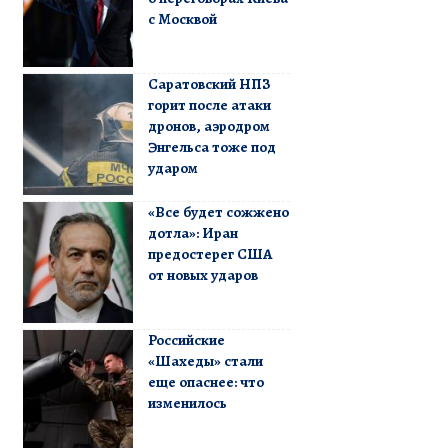
с Москвой
Саратовский НПЗ
горит после атаки
дронов, аэродром
Энгельса тоже под
ударом
«Все будет сожжено
дотла»: Иран
предостерег США
от новых ударов
Российские
«Шахеды» стали
еще опаснее: что
изменилось