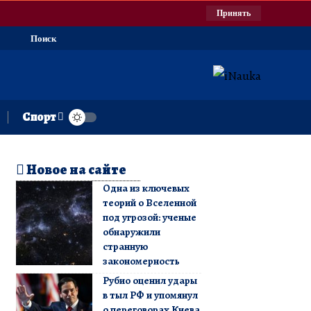
Принять
Поиск
Спорт
Новое на сайте
Одна из ключевых
теорий о Вселенной
под угрозой: ученые
обнаружили
странную
закономерность
Рубио оценил удары
в тыл РФ и упомянул
о переговорах Киева