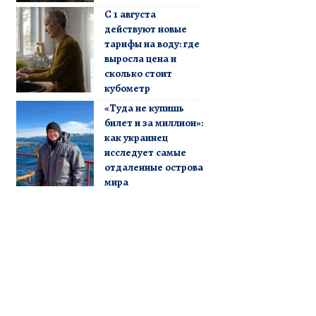
С 1 августа
действуют новые
тарифы на воду: где
выросла цена и
сколько стоит
кубометр
«Туда не купишь
билет и за миллион»:
как украинец
исследует самые
отдаленные острова
мира