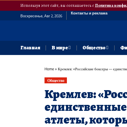
Используя этот сайт, вы соглашаетесь с
Политика конфи
Контакты и реклама
Воскресенье, Авг 2, 2026
Главная
В мире
Общество
Фи
Home
»
Кремлев: «Российские боксеры — единственные отечест
Общество
Кремлев: «Рос
единственные
атлеты, котор