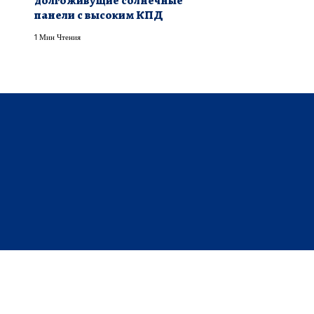
долгоживущие солнечные
панели с высоким КПД
1 Мин Чтения