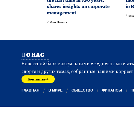
the first time in two years,
Int
shares insights on corporate
in B
management
3 Мин
2 Мин Чтения
О НАС
Новостной блок с актуальными ежедневными статья
спорте и других темах, собранные нашими корресп
Контакты
ГЛАВНАЯ
В МИРЕ
ОБЩЕСТВО
ФИНАНСЫ
Т