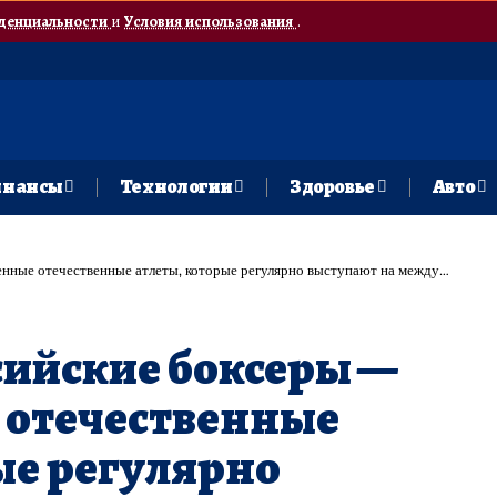
денциальности
и
Условия использования
.
нансы
Технологии
Здоровье
Авто
венные атлеты, которые регулярно выступают на международных турнирах без ограничений»
сийские боксеры —
 отечественные
ые регулярно