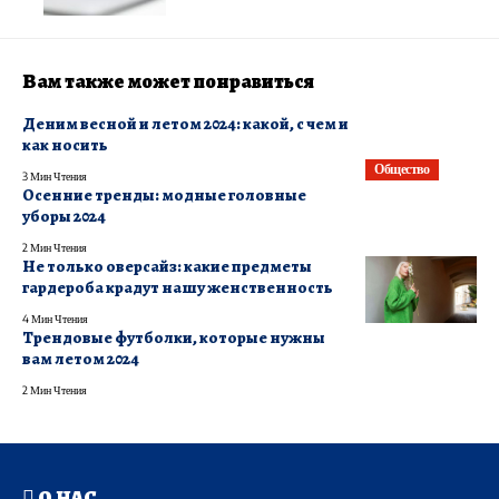
Вам также может понравиться
Деним весной и летом 2024: какой, с чем и
как носить
Общество
3 Мин Чтения
Осенние тренды: модные головные
уборы 2024
2 Мин Чтения
Не только оверсайз: какие предметы
гардероба крадут нашу женственность
4 Мин Чтения
Трендовые футболки, которые нужны
вам летом 2024
2 Мин Чтения
О НАС