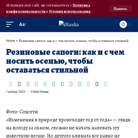
Используя этот сайт, вы соглашаетесь с
Политика
Принять
конфиденциальности
и
Условия использования
.
Аа
Home
»
Резиновые сапоги: как и с чем носить осенью, чтобы оставаться стильной
Резиновые сапоги: как и с чем
носить осенью, чтобы
оставаться стильной
1 ноября, 2024
3 Мин Чтения
Фото: Соцсети
«Изменения в природе происходят год от года» — глядя
на погоду за окном, сложно не начать напевать эту
известную песню. Но другого климата все равно не