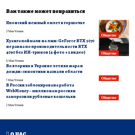
Вам также может понравиться
Японский нежный омлет в горшочке
3 Мин Чтения
Общество
Хуанга поймали на лжи: GeForce RTX 5070
не равна по производительности RTX
4090 без ИИ-трюков (4 фото + 2 видео)
Общество
6 Мин Чтения
Во вторник в Украине летняя жара и
дожди: синоптики назвали области
Общество
1 Мин Чтения
​В России заблокирована работа
WebMoney – миллионам россиян
заморозили рублевые кошельки
Общество
2 Мин Чтения
О НАС