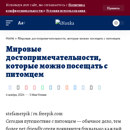
Используя этот сайт, вы соглашаетесь с
Политика
Принять
конфиденциальности
и
Условия использования
.
Аа
Home
»
Мировые достопримечательности, которые можно посещать с питомцем
Мировые
достопримечательности,
которые можно посещать с
питомцем
4 ноября, 2024
3 Мин Чтения
stefamerpik / ru.freepik.com
Сегодня путешествие с питомцем — обычное дело, тем
более pet-friendly отели появляются буквально каждый