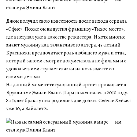
Джон получил свою известность после выхода сериала
«Офис». Позже он выпустил франшизу «Тихое место»,
где выступал уже в качестве режиссера. И хотя многие
знают мужчину как талантливого актера, 45-летний
Красински предпочитает роль любящего мужа и отца,
который запоем смотрит документальные фильмы и с
удовольствием слушает сказки на ночь вместе со
своими детьми.
На данный момент титулованный артист проживает в
Бруклине с Эмили Блант. Пара поженилась в 2010 году.
За 14 лет брака у них родились две дочки. Сейчас Хейзел
уже 10, а Вайолет 8.