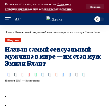
Используя этот сайт, вы соглашаетесь с
Политика
Принять
конфиденциальности
и
Условия использования
.
Аа
Home
»
Назван самый сексуальный мужчина в мире — им стал муж Эмили Блант
Общество
Назван самый сексуальный
мужчина в мире — им стал муж
Эмили Блант
13 ноября, 2024
3 Мин Чтения