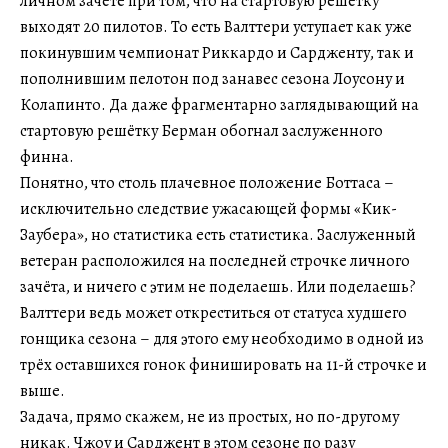
личном зачёте при том, что на стартовую решётку
выходят 20 пилотов. То есть Валттери уступает как уже
покинувшим чемпионат Риккардо и Сардженту, так и
пополнившим пелотон под занавес сезона Лоусону и
Колапинто. Да даже фрагментарно заглядывающий на
стартовую решётку Берман обогнал заслуженного
финна.
Понятно, что столь плачевное положение Боттаса –
исключительно следствие ужасающей формы «Кик-
Заубера», но статистика есть статистика. Заслуженный
ветеран расположился на последней строчке личного
зачёта, и ничего с этим не поделаешь. Или поделаешь?
Валттери ведь может откреститься от статуса худшего
гонщика сезона – для этого ему необходимо в одной из
трёх оставшихся гонок финишировать на 11-й строчке и
выше.
Задача, прямо скажем, не из простых, но по-другому
никак. Чжоу и Сарджент в этом сезоне по разу