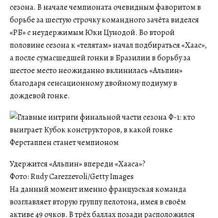
сезона. В начале чемпионата очевидным фаворитом в
борьбе за шестую строчку командного зачёта виделся
«РБ» с неудержимым Юки Цунодой. Во второй
половине сезона к «телятам» начал подбираться «Хаас»,
а после сумасшедшей гонки в Бразилии в борьбу за
шестое место неожиданно вклинилась «Альпин»
благодаря сенсационному двойному подиуму в
дождевой гонке.
Удержится «Альпин» впереди «Хааса»?
Фото: Rudy Carezzevoli/Getty Images
На данный момент именно французская команда
возглавляет вторую группу пелотона, имея в своём
активе 49 очков. В трёх баллах позади расположился