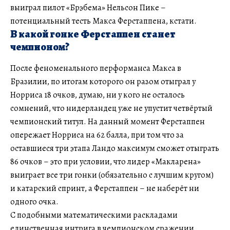
выиграл пилот «Брэбема» Нельсон Пике –
потенциальный тесть Макса Ферстаппена, кстати.
В какой гонке Ферстаппен станет
чемпионом?
После феноменального перформанса Макса в
Бразилии, по итогам которого он разом отыграл у
Норриса 18 очков, думаю, ни у кого не осталось
сомнений, что нидерландец уже не упустит четвёртый
чемпионский титул. На данный момент Ферстаппен
опережает Норриса на 62 балла, при том что за
оставшиеся три этапа Ландо максимум сможет отыграть
86 очков – это при условии, что лидер «Макларена»
выиграет все три гонки (обязательно с лучшим кругом)
и катарский спринт, а Ферстаппен – не наберёт ни
одного очка.
С подобными математическими раскладами
единственная интрига в чемпионском сражении