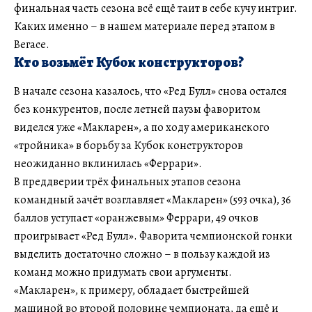
финальная часть сезона всё ещё таит в себе кучу интриг.
Каких именно – в нашем материале перед этапом в
Вегасе.
Кто возьмёт Кубок конструкторов?
В начале сезона казалось, что «Ред Булл» снова остался
без конкурентов, после летней паузы фаворитом
виделся уже «Макларен», а по ходу американского
«тройника» в борьбу за Кубок конструкторов
неожиданно вклинилась «Феррари».
В преддверии трёх финальных этапов сезона
командный зачёт возглавляет «Макларен» (593 очка), 36
баллов уступает «оранжевым» Феррари, 49 очков
проигрывает «Ред Булл». Фаворита чемпионской гонки
выделить достаточно сложно – в пользу каждой из
команд можно придумать свои аргументы.
«Макларен», к примеру, обладает быстрейшей
машиной во второй половине чемпионата, да ещё и