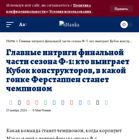
Используя этот сайт, вы соглашаетесь с
Политика
Принять
конфиденциальности
и
Условия использования
.
Аа
Home
»
Главные интриги финальной части сезона Ф-1: кто выиграет Кубок конструкторов, в какой гонке Ферстаппен станет чемпионом
Главные интриги финальной
части сезона Ф-1: кто выиграет
Кубок конструкторов, в какой
гонке Ферстаппен станет
чемпионом
21 ноября, 2024
9 Мин Чтения
Какая команда станет чемпионом, когда коронуют
Макса и ещё 5 интриг финала сезона Ф-1