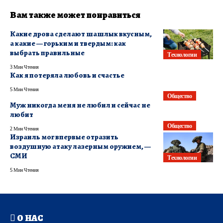
Вам также может понравиться
Какие дрова сделают шашлык вкусным,
а какие — горьким и твердым: как
выбрать правильные
Технологии
3 Мин Чтения
Как я потеряла любовь и счастье
5 Мин Чтения
Общество
Муж никогда меня не любил и сейчас не
любит
Общество
2 Мин Чтения
Израиль мог впервые отразить
воздушную атаку лазерным оружием, —
СМИ
Технологии
5 Мин Чтения
О НАС