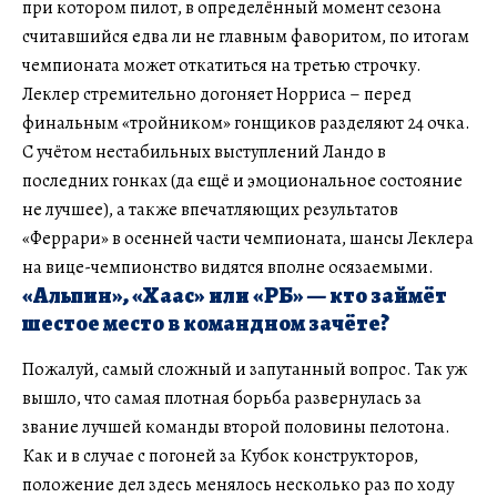
при котором пилот, в определённый момент сезона
считавшийся едва ли не главным фаворитом, по итогам
чемпионата может откатиться на третью строчку.
Леклер стремительно догоняет Норриса – перед
финальным «тройником» гонщиков разделяют 24 очка.
С учётом нестабильных выступлений Ландо в
последних гонках (да ещё и эмоциональное состояние
не лучшее), а также впечатляющих результатов
«Феррари» в осенней части чемпионата, шансы Леклера
на вице-чемпионство видятся вполне осязаемыми.
«Альпин», «Хаас» или «РБ» — кто займёт
шестое место в командном зачёте?
Пожалуй, самый сложный и запутанный вопрос. Так уж
вышло, что самая плотная борьба развернулась за
звание лучшей команды второй половины пелотона.
Как и в случае с погоней за Кубок конструкторов,
положение дел здесь менялось несколько раз по ходу