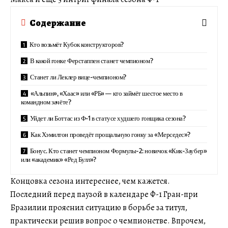
Содержание
Кто возьмёт Кубок конструкторов?
В какой гонке Ферстаппен станет чемпионом?
Станет ли Леклер вице-чемпионом?
«Альпин», «Хаас» или «РБ» — кто займёт шестое место в
командном зачёте?
Уйдет ли Боттас из Ф-1 в статусе худшего гонщика сезона?
Как Хэмилтон проведёт прощальную гонку за «Мерседес»?
Бонус. Кто станет чемпионом Формулы-2: новичок «Кик-Заубер»
или «академик» «Ред Булл»?
Концовка сезона интереснее, чем кажется.
Последний перед паузой в календаре Ф-1 Гран-при
Бразилии прояснил ситуацию в борьбе за титул,
практически решив вопрос о чемпионстве. Впрочем,