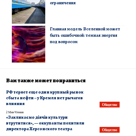
ограничения
Главная модель Вселенной может
быть ошибочной: темная энергия
под вопросом
Вам также может понравиться
РФ теряет еще один крупный рынок
сбыта нефти – у Кремля нет рычагов
влияния
Общество
2 Мин Чтения
«Закликаємо діячів культури
втрутитися», — оккупанты похитили
директора Херсонского театра
Общество