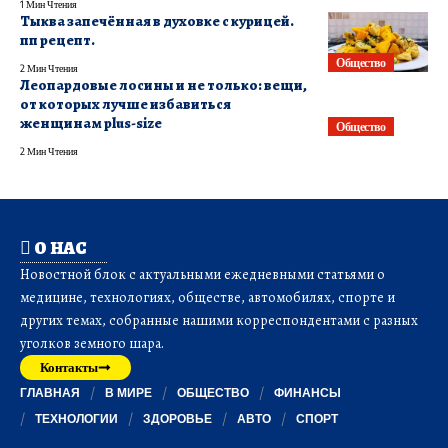
1 Мин Чтения
Тыква запечённая в духовке с курицей.
пп рецепт.
Общество
2 Мин Чтения
Леопардовые лосины и не только: вещи,
от которых лучше избавиться
женщинам plus-size
Общество
2 Мин Чтения
О НАС
Новостной блок с актуальными ежедневными статьями о
медицине, технологиях, обществе, автомобилях, спорте и
других темах, собранные нашими корреспондентами с разных
уголков земного шара.
Контакты
ГЛАВНАЯ
В МИРЕ
ОБЩЕСТВО
ФИНАНСЫ
ТЕХНОЛОГИИ
ЗДОРОВЬЕ
АВТО
СПОРТ